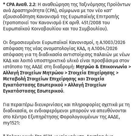
* CPA Αναθ. 2.2
: Η αναθεώρηση της Ταξινόμησης Προϊόντων
ανά Δραστηριότητα (CPA), σύμφωνα με τον νέο κατ’
εξουσιοδότηση Κανονισμό της Ευρωπαϊκής Επιτροπής
(τροποποιεί τον Κανονισμό ΕΚ αριθ. 451/2008 του
Ευρωπαϊκού Κοινοβουλίου και του Συμβουλίου).
Οι δημοσιευμένοι Ευρωπαϊκοί Κανονισμοί, η Α.1003/2026
απόφαση της νέας ονοματολογίας ΚΑΔ, η Α.1004/2026
απόφαση για τη διαδικασία αντιστοίχισης παλαιών με νέων
ΚΑΔ και λοιπό υποστηρικτικό υλικό είναι προσβάσιμα στον
ιστότοπο της ΑΑΔΕ στη διαδρομή:
Μητρώο & Επικοινωνία >
Αλλαγή Στοιχείων Μητρώου > Στοιχεία Επιχείρησης >
Μεταβολή Στοιχείων Επιχείρησης και Στοιχεία
Εγκατάστασης Εσωτερικού > Αλλαγή Στοιχείων
Εγκατάστασης Εσωτερικού
.
Για περαιτέρω διευκρινίσεις και πληροφορίες σχετικά με τη
διαδικασία, οι ενδιαφερόμενοι μπορούν να απευθύνονται
στο Κέντρο Εξυπηρέτησης Φορολογουμένων της ΑΑΔΕ,
my1521: