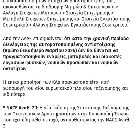
επικαιροποίηση των στοιχείων δραστηριότητάς τους
ακολουθώντας τη διαδρομή: Μητρώο & Επικοινωνία >
Αλλαγή Στοιχείων Μητρώου > Στοιχεία Επιχείρησης >
Μεταβολή Στοιχείων Επιχείρησης και Στοιχεία Εγκατάστασης
Εσωτερικού > Αλλαγή Στοιχείων Εγκατάστασης Εσωτερικού.
Από την ΑΑΔΕ επισημαίνεται ότι
κατά την χρονική περίοδο
διενέργειας της αυτοματοποιημένης αντιστοίχισης
(πρώτο δεκαήμερο Μαρτίου 2026) δεν θα δύναται να
πραγματοποιηθούν ενάρξεις, μεταβολές και διακοπές
εργασιών φυσικών, νομικών προσώπων και νομικών
οντοτήτων
.
Η επικαιροποίηση των ΚΑΔ πραγματοποιείται κατ’
εφαρμογή του νέου ευρωπαϊκού πλαισίου ταξινόμησης και
ειδικότερα:
* NACE Αναθ. 2.1
: Η νέα έκδοση της Στατιστικής Ταξινόμησης
των Οικονομικών Δραστηριοτήτων στην Ευρωπαϊκή Ένωση
που έχει ήδη τεθεί σε ισχύ, αντικαθιστώντας την NACE Αναθ.
2.