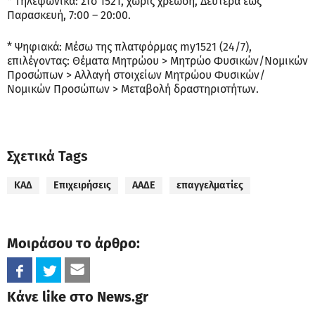
* Τηλεφωνικά: Στο 1521, χωρίς χρέωση, Δευτέρα έως
Παρασκευή, 7:00 – 20:00.
* Ψηφιακά: Μέσω της πλατφόρμας my1521 (24/7),
επιλέγοντας: Θέματα Μητρώου > Μητρώο Φυσικών/Νομικών
Προσώπων > Αλλαγή στοιχείων Μητρώου Φυσικών/
Νομικών Προσώπων > Μεταβολή δραστηριοτήτων.
Σχετικά Tags
ΚΑΔ
Επιχειρήσεις
ΑΑΔΕ
επαγγελματίες
Μοιράσου το άρθρο:
Κάνε like στο News.gr