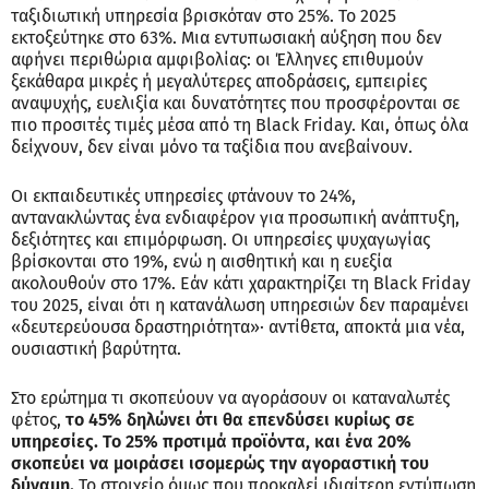
ταξιδιωτική υπηρεσία βρισκόταν στο 25%. Το 2025
εκτοξεύτηκε στο 63%. Μια εντυπωσιακή αύξηση που δεν
αφήνει περιθώρια αμφιβολίας: οι Έλληνες επιθυμούν
ξεκάθαρα μικρές ή μεγαλύτερες αποδράσεις, εμπειρίες
αναψυχής, ευελιξία και δυνατότητες που προσφέρονται σε
πιο προσιτές τιμές μέσα από τη Black Friday. Και, όπως όλα
δείχνουν, δεν είναι μόνο τα ταξίδια που ανεβαίνουν.
Οι εκπαιδευτικές υπηρεσίες φτάνουν το 24%,
αντανακλώντας ένα ενδιαφέρον για προσωπική ανάπτυξη,
δεξιότητες και επιμόρφωση. Οι υπηρεσίες ψυχαγωγίας
βρίσκονται στο 19%, ενώ η αισθητική και η ευεξία
ακολουθούν στο 17%. Εάν κάτι χαρακτηρίζει τη Black Friday
του 2025, είναι ότι η κατανάλωση υπηρεσιών δεν παραμένει
«δευτερεύουσα δραστηριότητα»· αντίθετα, αποκτά μια νέα,
ουσιαστική βαρύτητα.
Στο ερώτημα τι σκοπεύουν να αγοράσουν οι καταναλωτές
φέτος,
το 45% δηλώνει ότι θα επενδύσει κυρίως σε
υπηρεσίες. Το 25% προτιμά προϊόντα, και ένα 20%
σκοπεύει να μοιράσει ισομερώς την αγοραστική του
δύναμη.
Το στοιχείο όμως που προκαλεί ιδιαίτερη εντύπωση