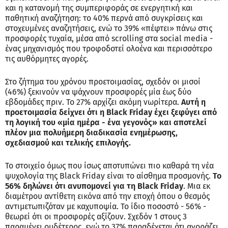
και η κατανομή της συμπεριφοράς σε ενεργητική και
παθητική αναζήτηση: το 40% περνά από συγκρίσεις και
στοχευμένες αναζητήσεις, ενώ το 39% «πέφτει» πάνω στις
προσφορές τυχαία, μέσα από scrolling στα social media -
ένας μηχανισμός που τροφοδοτεί ολοένα και περισσότερο
τις αυθόρμητες αγορές.
Στο ζήτημα του χρόνου προετοιμασίας, σχεδόν οι μισοί
(46%) ξεκινούν να ψάχνουν προσφορές μία έως δύο
εβδομάδες πριν. Το 27% αρχίζει ακόμη νωρίτερα.
Αυτή η
προετοιμασία δείχνει ότι η Black Friday έχει ξεφύγει από
τη λογική του «μία ημέρα - ένα γεγονός» και αποτελεί
πλέον μια πολυήμερη διαδικασία ενημέρωσης,
σχεδιασμού και τελικής επιλογής.
Το στοιχείο όμως που ίσως αποτυπώνει πιο καθαρά τη νέα
ψυχολογία της Black Friday είναι το αίσθημα προσμονής.
Το
56% δηλώνει ότι ανυπομονεί για τη Black Friday
. Μια εκ
διαμέτρου αντίθετη εικόνα από την εποχή όπου ο θεσμός
αντιμετωπιζόταν με καχυποψία. Το ίδιο ποσοστό - 56% -
θεωρεί ότι οι προσφορές αξίζουν. Σχεδόν 1 στους 3
παραμένει ουδέτερος, ενώ το 37% παραδέχεται ότι αγοράζει