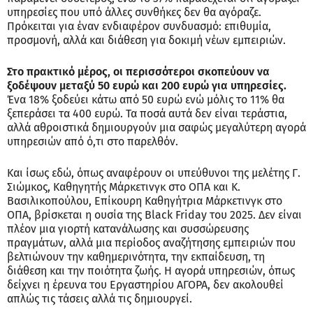
υπηρεσίες που υπό άλλες συνθήκες δεν θα αγόραζε.
Πρόκειται για έναν ενδιαφέρον συνδυασμό: επιθυμία,
προσμονή, αλλά και διάθεση για δοκιμή νέων εμπειριών.
Στο πρακτικό μέρος, οι περισσότεροι σκοπεύουν να
ξοδέψουν μεταξύ 50 ευρώ και 200 ευρώ για υπηρεσίες.
Ένα 18% ξοδεύει κάτω από 50 ευρώ ενώ μόλις το 11% θα
ξεπεράσει τα 400 ευρώ. Τα ποσά αυτά δεν είναι τεράστια,
αλλά αθροιστικά δημιουργούν μια σαφώς μεγαλύτερη αγορά
υπηρεσιών από ό,τι στο παρελθόν.
Και ίσως εδώ, όπως αναφέρουν οι υπεύθυνοι της μελέτης Γ.
Σιώμκος, Καθηγητής Μάρκετινγκ στο ΟΠΑ και Κ.
Βασιλικοπούλου, Επίκουρη Καθηγήτρια Μάρκετινγκ στο
ΟΠΑ, βρίσκεται η ουσία της Black Friday του 2025. Δεν είναι
πλέον μια γιορτή κατανάλωσης και συσσώρευσης
πραγμάτων, αλλά μια περίοδος αναζήτησης εμπειριών που
βελτιώνουν την καθημερινότητα, την εκπαίδευση, τη
διάθεση και την ποιότητα ζωής. Η αγορά υπηρεσιών, όπως
δείχνει η έρευνα του Εργαστηρίου ΑΓΟΡΑ, δεν ακολουθεί
απλώς τις τάσεις αλλά τις δημιουργεί.