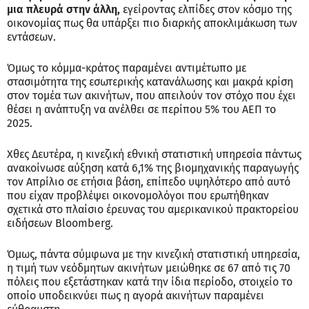
μια πλευρά στην άλλη,
εγείροντας ελπίδες στον κόσμο της
οικονομίας πως θα υπάρξει πιο διαρκής αποκλιμάκωση των
εντάσεων.
Όμως το κόμμα-κράτος παραμένει αντιμέτωπο με
στασιμότητα της εσωτερικής κατανάλωσης και μακρά κρίση
στον τομέα των ακινήτων, που απειλούν τον στόχο που έχει
θέσει η ανάπτυξη να ανέλθει σε περίπου 5% του ΑΕΠ το
2025.
Χθες Δευτέρα, η κινεζική εθνική στατιστική υπηρεσία πάντως
ανακοίνωσε αύξηση κατά 6,1% της βιομηχανικής παραγωγής
τον Απρίλιο σε ετήσια βάση, επίπεδο υψηλότερο από αυτό
που είχαν προβλέψει οικονομολόγοι που ερωτήθηκαν
σχετικά στο πλαίσιο έρευνας του αμερικανικού πρακτορείου
ειδήσεων Bloomberg.
Όμως, πάντα σύμφωνα με την κινεζική στατιστική υπηρεσία,
η τιμή των νεόδμητων ακινήτων μειώθηκε σε 67 από τις 70
πόλεις που εξετάστηκαν κατά την ίδια περίοδο, στοιχείο το
οποίο υποδεικνύει πως η αγορά ακινήτων παραμένει