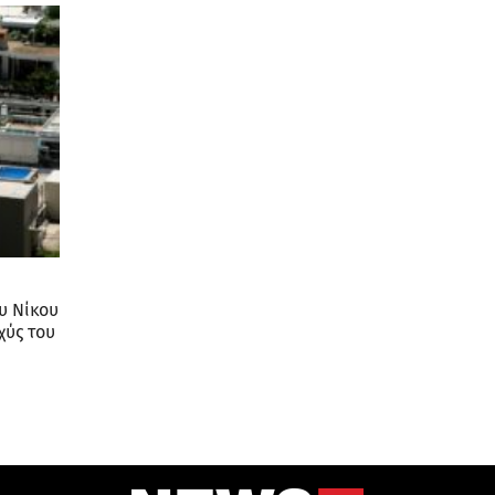
υ Νίκου
χύς του