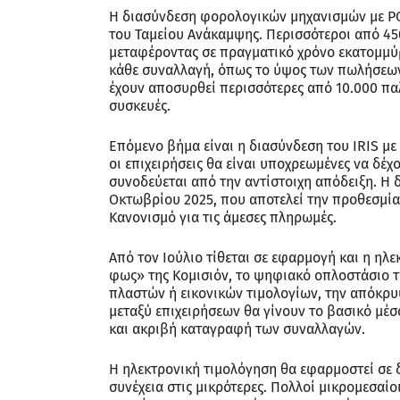
Η διασύνδεση φορολογικών μηχανισμών με POS 
του Ταμείου Ανάκαμψης. Περισσότεροι από 45
μεταφέροντας σε πραγματικό χρόνο εκατομμύρ
κάθε συναλλαγή, όπως το ύψος των πωλήσεων,
έχουν αποσυρθεί περισσότερες από 10.000 παλ
συσκευές.
Επόμενο βήμα είναι η διασύνδεση του IRIS με 
οι επιχειρήσεις θα είναι υποχρεωμένες να δέ
συνοδεύεται από την αντίστοιχη απόδειξη. Η δ
Οκτωβρίου 2025, που αποτελεί την προθεσμί
Κανονισμό για τις άμεσες πληρωμές.
Από τον Ιούλιο τίθεται σε εφαρμογή και η ηλε
φως» της Κομισιόν, το ψηφιακό οπλοστάσιο τ
πλαστών ή εικονικών τιμολογίων, την απόκρυψ
μεταξύ επιχειρήσεων θα γίνουν το βασικό μέσ
και ακριβή καταγραφή των συναλλαγών.
Η ηλεκτρονική τιμολόγηση θα εφαρμοστεί σε δ
συνέχεια στις μικρότερες. Πολλοί μικρομεσαίο