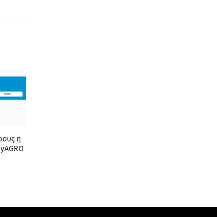
φους η
 myAGRO