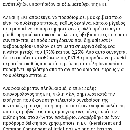
ανάπτυξη)», υποστήριξαν οι αξιωματούχοι της ΕΚΤ.
Αν και η ΕΚΤ αποφεύγει να προσδιορίσει με ακρίβεια ποιο
είναι το ουδέτερο επιτόκιο, καθώς δεν είναι κάποιο μέγεθος
που μπορεί να το παρατηρήσει κανείς αλλά πρόκειται για
μία θεωρητική κατασκευή με όλες τις αβεβαιότητες που αυτό
συνεπάγεται, σε πρόσφατη έρευνα που δημοσίευσε (7
Φεβρουαρίου) υπολόγισε ότι με τα σημερινά δεδομένα
κινείται μεταξύ του 1,75% και του 2,25%. Από αυτό συνάγεται
ότι το επιτόκιο καταθέσεων της ΕΚΤ θα μπορούσε να μειωθεί
περαιτέρω καθώς και μετά τη μείωση στα τέλη Ιανουαρίου
παραμένει υψηλότερο από το ανώτερο όριο του εύρους για
το ουδέτερο επιτόκιο.
Αναφορικά με τον πληθωρισμό, ο επικεφαλής
οικονομολόγος της ΕΚΤ, Φίλιπ Λέιν, σημείωσε κατά την
εισήγηση που έκανε στην τελευταία συνεδρίαση της
κεντρικής τράπεζας ότι η πορεία του ήταν ελαφρά καλύτερη
από τις προβλέψεις τους προηγούμενες μήνες παρά την
αύξηση του στο 2,4% τον Δεκέμβριο. Αναφέρθηκε σε έναν
πρόδρομο δείκτη που χρησιμοποιεί η ΕΚΤ (Persistent and
Common Component of Inflation), «ο οποίος έχει την