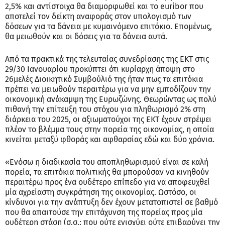
2,5% και αντίστοιχα θα διαμορφωθεί και το euribor που
αποτελεί τον δείκτη αναφοράς στον υπολογισμό των
δόσεων για τα δάνεια με κυμαινόμενο επιτόκιο. Επομένως,
θα μειωθούν και οι δόσεις για τα δάνεια αυτά.
Από τα πρακτικά της τελευταίας συνεδρίασης της ΕΚΤ στις
29/30 Ιανουαρίου προκύπτει ότι κυρίαρχη άποψη στο
26μελές Διοικητικό Συμβούλιό της ήταν πως τα επιτόκια
πρέπει να μειωθούν περαιτέρω για να μην εμποδίζουν την
οικονομική ανάκαμψη της Ευρωζώνης. Θεωρώντας ως πολύ
πιθανή την επίτευξη του στόχου για πληθωρισμό 2% στη
διάρκεια του 2025, οι αξιωματούχοι της ΕΚΤ έχουν στρέψει
πλέον το βλέμμα τους στην πορεία της οικονομίας, η οποία
κινείται μεταξύ φθοράς και αφθαρσίας εδώ και δύο χρόνια.
«Ενόσω η διαδικασία του αποπληθωρισμού είναι σε καλή
πορεία, τα επιτόκια πολιτικής θα μπορούσαν να κινηθούν
περαιτέρω προς ένα ουδέτερο επίπεδο για να αποφευχθεί
μία αχρείαστη συγκράτηση της οικονομίας. Ωστόσο, οι
κίνδυνοι για την ανάπτυξη δεν έχουν μετατοπιστεί σε βαθμό
που θα απαιτούσε την επιτάχυνση της πορείας προς μία
ουδέτερη στάση (σ.σ.: που ούτε ενισχύει ούτε επιβαρύνει την