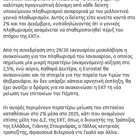
καλύτερη προγνωστική δύναμη από κάθε δείκτη
υποκείμενου πληθωρισμού αναφορικά με τον μελλοντικό
γενικό πληθωρισμό». Αυτός ο δείκτης είπε κινείτο κοντά στο
2% και τον Δεκέμβριο, «υποδηλώνοντας ότι ο γενικός
πληθωρισμός αναμένεται να σταθεροποιηθεί πέριξ του
στόχου της ΕΚΤ».
Από τη συνεδρίαση στις 29/30 Ιανουαρίου μεσολάβησε η
ανακοίνωση για τον πληθωρισμό του Ιανουαρίου, ο οποίος
σημείωσε μία μικρή περαιτέρω (αναμενόμενη) αύξηση στο
2,5%, ενώ αύριο, Καθαρά Δευτέρα, η Eurostat θα
ανακοινώσει και τα στοιχεία για την πορεία των τιμών τον
Φεβρουάριο. Αν δεν υπάρξει κάποια αρνητική έκπληξη, θα
έχει ανοίξει ο δρόμος για να ανακοινώσει η ΕΚΤ τη νέα
μείωση των επιτοκίων την Πέμπτη.
Οι αγορές περιμένουν περαιτέρω μείωση του επιτοκίου
καταθέσεων στο 2% μέσα στο 2025, κάτι που αναμένουν
επίσης μέλη του Δ.Σ. της ΕΚΤ, όπως ο διοικητής της Τράπεζας
της Ελλάδος, Γιάννης Στουρνάρας, ο Γάλλος κεντρικός
τραπεζίτης, Φρανσουά Βιλερουά ντε Γκαλό και άλλοι.