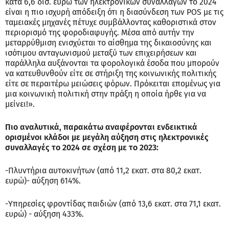
κατά 6,6 δισ. ευρώ των ηλεκτρονικών συναλλαγών το 2024
είναι η πιο ισχυρή απόδειξη ότι η διασύνδεση των POS με τις
ταμειακές μηχανές πέτυχε συμβάλλοντας καθοριστικά στον
περιορισμό της φοροδιαφυγής. Μέσα από αυτήν την
μεταρρύθμιση ενισχύεται το αίσθημα της δικαιοσύνης και
ισότιμου ανταγωνισμού μεταξύ των επιχειρήσεων και
παράλληλα αυξάνονται τα φορολογικά έσοδα που μπορούν
να κατευθυνθούν είτε σε στήριξη της κοινωνικής πολιτικής
είτε σε περαιτέρω μειώσεις φόρων. Πρόκειται επομένως για
μια κοινωνική πολιτική στην πράξη η οποία ήρθε για να
μείνει!».
Πιο αναλυτικά, παρακάτω αναφέρονται ενδεικτικά
ορισμένοι κλάδοι με μεγάλη αύξηση στις ηλεκτρονικές
συναλλαγές το 2024 σε σχέση με το 2023:
-Πλυντήρια αυτοκινήτων (από 11,2 εκατ. στα 80,2 εκατ.
ευρώ)- αύξηση 614%.
-Υπηρεσίες φροντίδας παιδιών (από 13,6 εκατ. στα 71,1 εκατ.
ευρώ) - αύξηση 433%.