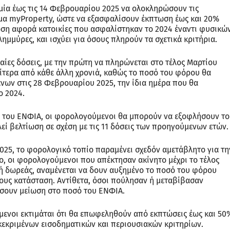
ία έως τις 14 Φεβρουαρίου 2025 να ολοκληρώσουν τις
μα myProperty, ώστε να εξασφαλίσουν έκπτωση έως και 20%
ωση αφορά κατοικίες που ασφαλίστηκαν το 2024 έναντι φυσικώ
ημμύρες, και ισχύει για όσους πληρούν τα σχετικά κριτήρια.
ιαίες δόσεις, με την πρώτη να πληρώνεται στο τέλος Μαρτίου
ρίτερα από κάθε άλλη χρονιά, καθώς το ποσό του φόρου θα
ων στις 28 Φεβρουαρίου 2025, την ίδια ημέρα που θα
ο 2024.
 του ΕΝΦΙΑ, οι φορολογούμενοι θα μπορούν να εξοφλήσουν το
λεί βελτίωση σε σχέση με τις 11 δόσεις των προηγούμενων ετών.
 2025, το φορολογικό τοπίο παραμένει σχεδόν αμετάβλητο για τη
ο, οι φορολογούμενοι που απέκτησαν ακίνητο μέχρι το τέλος
 ή δωρεάς, αναμένεται να δουν αυξημένο το ποσό του φόρου
τους κατάσταση. Αντίθετα, όσοι πούλησαν ή μεταβίβασαν
τώσουν μείωση στο ποσό του ΕΝΦΙΑ.
ενοι εκτιμάται ότι θα επωφεληθούν από εκπτώσεις έως και 50
κεκριμένων εισοδηματικών και περιουσιακών κριτηρίων.