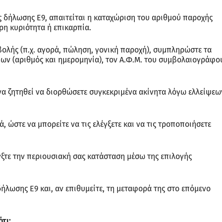
ης δήλωσης Ε9, απαιτείται η καταχώριση του αριθμού παροχής
ρη κυριότητα ή επικαρπία.
αβολής (π.χ. αγορά, πώληση, γονική παροχή), συμπληρώστε τα
ίων (αριθμός και ημερομηνία), τον Α.Φ.Μ. του συμβολαιογράφο
 να ζητηθεί να διορθώσετε συγκεκριμένα ακίνητα λόγω ελλείψεω
, ώστε να μπορείτε να τις ελέγξετε και να τις τροποποιήσετε
γξτε την περιουσιακή σας κατάσταση μέσω της επιλογής
 δήλωσης Ε9 και, αν επιθυμείτε, τη μεταφορά της στο επόμενο
τι: