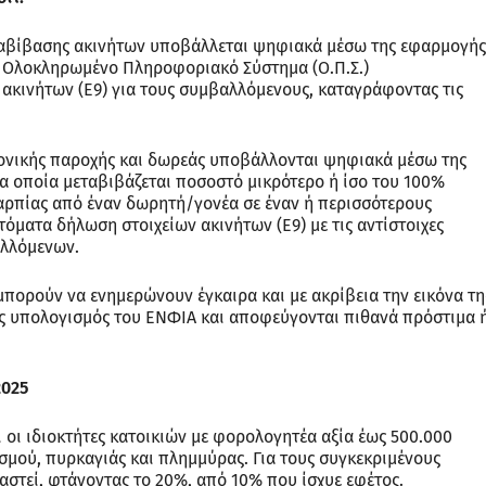
ταβίβασης ακινήτων υποβάλλεται ψηφιακά μέσω της εφαρμογής
 Ολοκληρωμένο Πληροφοριακό Σύστημα (Ο.Π.Σ.)
ακινήτων (Ε9) για τους συμβαλλόμενους, καταγράφοντας τις
γονικής παροχής και δωρεάς υποβάλλονται ψηφιακά μέσω της
α οποία μεταβιβάζεται ποσοστό μικρότερο ή ίσο του 100%
καρπίας από έναν δωρητή/γονέα σε έναν ή περισσότερους
όματα δήλωση στοιχείων ακινήτων (Ε9) με τις αντίστοιχες
αλλόμενων.
 μπορούν να ενημερώνουν έγκαιρα και με ακρίβεια την εικόνα τη
τός υπολογισμός του ΕΝΦΙΑ και αποφεύγονται πιθανά πρόστιμα 
2025
ι οι ιδιοκτήτες κατοικιών με φορολογητέα αξία έως 500.000
ισμού, πυρκαγιάς και πλημμύρας. Για τους συγκεκριμένους
αστεί, φτάνοντας το 20%, από 10% που ίσχυε εφέτος.