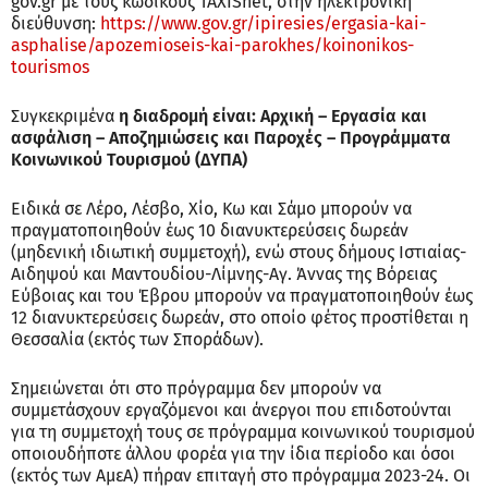
gov.gr με τους κωδικούς TAXISnet, στην ηλεκτρονική
διεύθυνση:
https://www.gov.gr/ipiresies/ergasia-kai-
asphalise/apozemioseis-kai-parokhes/koinonikos-
tourismos
Συγκεκριμένα
η διαδρομή είναι: Αρχική – Εργασία και
ασφάλιση – Αποζημιώσεις και Παροχές – Προγράμματα
Κοινωνικού Τουρισμού (ΔΥΠΑ)
Ειδικά σε Λέρο, Λέσβο, Χίο, Κω και Σάμο μπορούν να
πραγματοποιηθούν έως 10 διανυκτερεύσεις δωρεάν
(μηδενική ιδιωτική συμμετοχή), ενώ στους δήμους Ιστιαίας-
Αιδηψού και Μαντουδίου-Λίμνης-Αγ. Άννας της Βόρειας
Εύβοιας και του Έβρου μπορούν να πραγματοποιηθούν έως
12 διανυκτερεύσεις δωρεάν, στο οποίο φέτος προστίθεται η
Θεσσαλία (εκτός των Σποράδων).
Σημειώνεται ότι στο πρόγραμμα δεν μπορούν να
συμμετάσχουν εργαζόμενοι και άνεργοι που επιδοτούνται
για τη συμμετοχή τους σε πρόγραμμα κοινωνικού τουρισμού
οποιουδήποτε άλλου φορέα για την ίδια περίοδο και όσοι
(εκτός των ΑμεΑ) πήραν επιταγή στο πρόγραμμα 2023-24. Οι