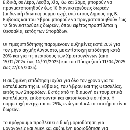
Ειδικά, σε Λέρο, Λέσβο, Χίο, Κω και Σάμο, μπορούν να
πραγματοποιηθούν έως 10 διανυκτερεύσεις δωρεάν
(μηδενική ιδιωτική συμμετοχή), ενώ στους Δήμους της Β.
Εύβοιας και του Έβρου μπορούν να πραγματοποιηθούν έως
12 διανυκτερεύσεις δωρεάν, όπου εφέτος προστίθεται η
Θεσσαλία, εκτός των Σποράδων.
Οι τιμές επιδότησης παραμένουν αυξημένες κατά 20% για
τον μήνα αιχμής Αύγουστο, με αντίστοιχη επιδότηση κατά
20% και για τις περιόδους των Χριστουγέννων (από
15/12/2024 έως 14/01/2025) και του Πάσχα (από 11/04/2025
έως 27/04/2025).
Η αυξημένη επιδότηση ισχύει για όλο τον χρόνο για τα
καταλύματα της Β. Εύβοιας, του Έβρου και της Θεσσαλίας,
εκτός των Σποράδων. Εκτός από τη διαμονή σε τουριστικά
καταλύματα, επιδοτούνται και ακτοπλοϊκά εισιτήρια. Η
συμμετοχή ανέρχεται σε 25%, ενώ για ΑμεΑ τα εισιτήρια είναι
δωρεάν.
Το πρόγραμμα προβλέπει ειδική μοριοδότηση για
μονογονείς και ΑμεΑ και αυξημένη μοριοδότηση για