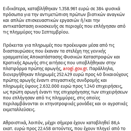
Ειδικότερα, καταβλήθηκαν 1.358.961 ευρώ σε 384 φυσικά
πρόσωπα για την αντιμετώπιση πρώτων βιοτικών αναγκών
και απλών επισκευαστικών εργασιών ή/και την
αντικατάσταση οικοσκευής σε περιοχές που επλήγησαν από
τις πλημμύρες του Σεπτεμβρίου.
Πρόκειται για πληρωμές που προέκυψαν μέσα από τις
διασταυρώσεις που έκαναν τα στελέχη της γενικής
γραμματείας Αποκατάστασης Φυσικών Καταστροφών και
Κρατικής Αρωγής στις αιτήσεις που υποβλήθηκαν στην
πλατφόρμα πρώτης αρωγής,
arogi.gov.gr
. Παράλληλα,
διενεργήθηκαν πληρωμές 252.429 ευρώ προς 40 δικαιούχους
πρώτης αρωγής έναντι στεγαστικής συνδρομής και
πληρωμές ύψους 2.632.000 ευρώ προς 1.240 επιχειρήσεις,
ως πρώτη αρωγή έναντι της επιχορήγησης των επιχειρήσεων
που επλήγησαν από τις πλημμύρες, στις οποίες
περιλαμβάνονται οι κτηνοτροφικές μονάδες και οι αγροτικές
εκμεταλλεύσεις.
Αθροιστικά, λοιπόν, μέχρι σήμερα έχουν καταβληθεί 86,4
εκατ. ευρώ προς 22.458 αιτούντες, που έχουν πληγεί από το