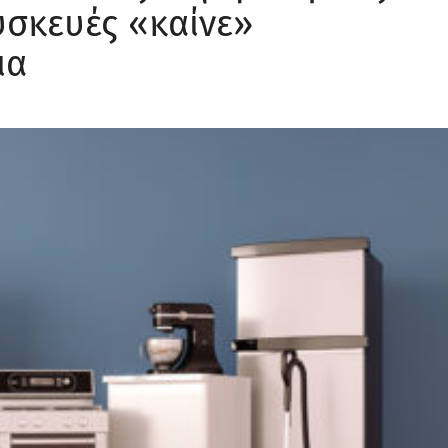
υσκευές «καίνε»
ια