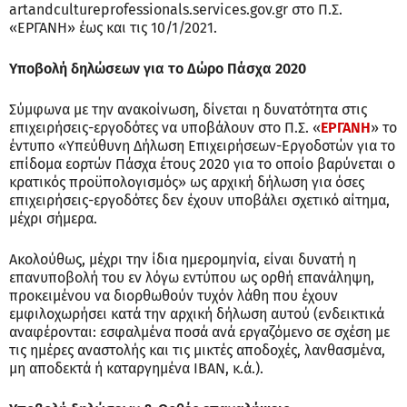
artandcultureprofessionals.services.gov.gr στο Π.Σ.
«ΕΡΓΑΝΗ» έως και τις 10/1/2021.
Υποβολή δηλώσεων για το Δώρο Πάσχα 2020
Σύμφωνα με την ανακοίνωση, δίνεται η δυνατότητα στις
επιχειρήσεις-εργοδότες να υποβάλουν στο Π.Σ. «
ΕΡΓΑΝΗ
» το
έντυπο «Υπεύθυνη Δήλωση Επιχειρήσεων-Εργοδοτών για το
επίδομα εορτών Πάσχα έτους 2020 για το οποίο βαρύνεται ο
κρατικός προϋπολογισμός» ως αρχική δήλωση για όσες
επιχειρήσεις-εργοδότες δεν έχουν υποβάλει σχετικό αίτημα,
μέχρι σήμερα.
Ακολούθως, μέχρι την ίδια ημερομηνία, είναι δυνατή η
επανυποβολή του εν λόγω εντύπου ως ορθή επανάληψη,
προκειμένου να διορθωθούν τυχόν λάθη που έχουν
εμφιλοχωρήσει κατά την αρχική δήλωση αυτού (ενδεικτικά
αναφέρονται: εσφαλμένα ποσά ανά εργαζόμενο σε σχέση με
τις ημέρες αναστολής και τις μικτές αποδοχές, λανθασμένα,
μη αποδεκτά ή καταργημένα ΙΒΑΝ, κ.ά.).