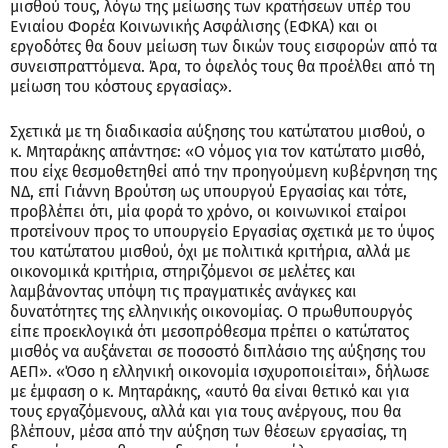
μισθού τους, λόγω της μείωσης των κρατήσεων υπέρ του
Ενιαίου Φορέα Κοινωνικής Ασφάλισης (ΕΦΚΑ) και οι
εργοδότες θα δουν μείωση των δικών τους εισφορών από τα
συνεισπραττόμενα. Άρα, το όφελός τους θα προέλθει από τη
μείωση του κόστους εργασίας».
Σχετικά με τη διαδικασία αύξησης του κατώτατου μισθού, ο
κ. Μηταράκης απάντησε: «Ο νόμος για τον κατώτατο μισθό,
που είχε θεσμοθετηθεί από την προηγούμενη κυβέρνηση της
ΝΔ, επί Γιάννη Βρούτση ως υπουργού Εργασίας και τότε,
προβλέπει ότι, μία φορά το χρόνο, οι κοινωνικοί εταίροι
προτείνουν προς το υπουργείο Εργασίας σχετικά με το ύψος
του κατώτατου μισθού, όχι με πολιτικά κριτήρια, αλλά με
οικονομικά κριτήρια, στηριζόμενοι σε μελέτες και
λαμβάνοντας υπόψη τις πραγματικές ανάγκες και
δυνατότητες της ελληνικής οικονομίας. Ο πρωθυπουργός
είπε προεκλογικά ότι μεσοπρόθεσμα πρέπει ο κατώτατος
μισθός να αυξάνεται σε ποσοστό διπλάσιο της αύξησης του
ΑΕΠ». «Όσο η ελληνική οικονομία ισχυροποιείται», δήλωσε
με έμφαση ο κ. Μηταράκης, «αυτό θα είναι θετικό και για
τους εργαζόμενους, αλλά και για τους ανέργους, που θα
βλέπουν, μέσα από την αύξηση των θέσεων εργασίας, τη