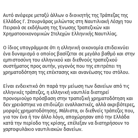
Αυτό ανέφερε μεταξύ άλλων ο διοικητής της Τράπεζας της
Ελλάδος Γ. Στουρνάρας μιλώντας στη Ναυτιλιακή Λέσχη του
Πειραιά σε εκδήλωση της Ένωσης Τραπεζικών και
Χρηματοοικονομικών Στελεχών Ελληνικής Ναυτιλίας.
Ο ίδιος υπογράμμισε ότι η ελληνική οικονομία επιδεικνύει
ένα δυναμισμό ο οποίος βασίζεται σε μεγάλο βαθμό και στην
εμπιστοσύνη του ελληνικού και διεθνούς τραπεζικού
συστήματος προς αυτήν, γεγονός που της επιτρέπει τη
χρηματοδότηση της επέκτασης και ανανέωσης του στόλου.
Είναι ενδεικτικό ότι παρά την μείωση των δανείων από τις
ελληνικές τράπεζες, η ελληνική ναυτιλία διατηρεί
προνομιούχο πρόσβαση στην τραπεζική χρηματοδότηση και
δεν χρειάστηκε να επιδιώξει εναλλακτικές, αλλά ακριβότερες,
μορφές χρηματοδότησης. Μάλιστα, οι διεθνείς τράπεζες που,
για τον ένα ή τον άλλο λόγο, αποχώρησαν από την Ελλάδα
κατά την περίοδο της κρίσης, επέλεξαν να διατηρήσουν το
χαρτοφυλάκιο ναυτιλιακών δανείων.