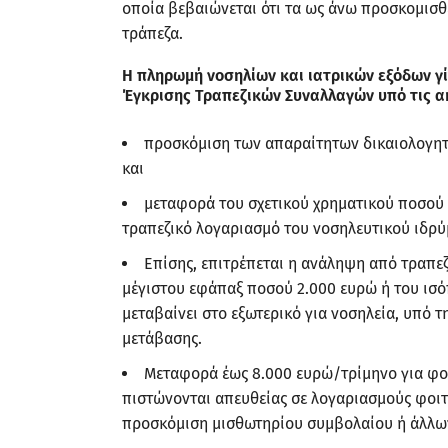
οποία βεβαιώνεται ότι τα ως άνω προσκομισθέ
τράπεζα.
Η πληρωμή νοσηλίων και ιατρικών εξόδων γί
Έγκρισης Τραπεζικών Συναλλαγών υπό τις α
προσκόμιση των απαραίτητων δικαιολογητι
και
μεταφορά του σχετικού χρηματικού ποσού 
τραπεζικό λογαριασμό του νοσηλευτικού ιδρύμ
Επίσης, επιτρέπεται η ανάληψη από τραπε
μέγιστου εφάπαξ ποσού 2.000 ευρώ ή του ισ
μεταβαίνει στο εξωτερικό για νοσηλεία, υπό
μετάβασης.
Μεταφορά έως 8.000 ευρώ/τρίμηνο για φοι
πιστώνονται απευθείας σε λογαριασμούς φοιτη
προσκόμιση μισθωτηρίου συμβολαίου ή άλλων