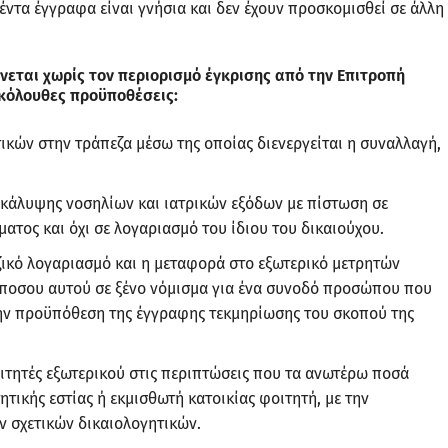
ντα έγγραφα είναι γνήσια και δεν έχουν προσκομισθεί σε άλλη
νεται χωρίς τον περιορισμό έγκρισης από την Επιτροπή
κόλουθες προϋποθέσεις:
κών στην τράπεζα μέσω της οποίας διενεργείται η συναλλαγή,
κάλυψης νοσηλίων και ιατρικών εξόδων με πίστωση σε
ατος και όχι σε λογαριασμό του ίδιου του δικαιούχου.
ζικό λογαριασμό και η μεταφορά στο εξωτερικό μετρητών
όποσου αυτού σε ξένο νόμισμα για ένα συνοδό προσώπου που
 την προϋπόθεση της έγγραφης τεκμηρίωσης του σκοπού της
τητές εξωτερικού στις περιπτώσεις που τα ανωτέρω ποσά
τικής εστίας ή εκμισθωτή κατοικίας φοιτητή, με την
 σχετικών δικαιολογητικών.