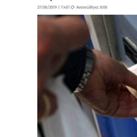
27/08/2019
|
7:40
|
Ανανεώθηκε:
8:06