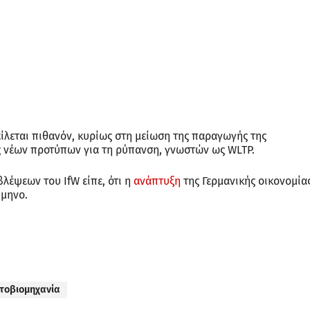
είλεται πιθανόν, κυρίως στη μείωση της παραγωγής της
ς νέων προτύπων για τη ρύπανση, γνωστών ως WLTP.
λέψεων του IfW είπε, ότι η
ανάπτυξη
της Γερμανικής οικονομία
ίμηνο.
τοβιομηχανία