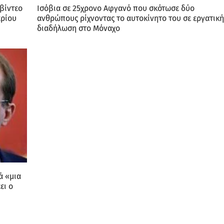
βίντεο
Ισόβια σε 25χρονο Αφγανό που σκότωσε δύο
αρίου
ανθρώπους ρίχνοντας το αυτοκίνητο του σε εργατική
διαδήλωση στο Μόναχο
ά «μια
ει ο