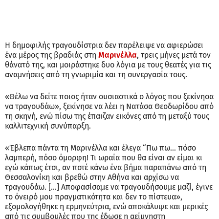
Η δημοφιλής τραγουδίστρια δεν παρέλειψε να αφιερώσει
ένα μέρος της βραδιάς στη
Μαρινέλλα
, τρεις μήνες μετά τον
θάνατό της, και μοιράστηκε δυο λόγια με τους θεατές για τις
αναμνήσεις από τη γνωριμία και τη συνεργασία τους.
«Θέλω να δείτε ποιος ήταν ουσιαστικά ο λόγος που ξεκίνησα
να τραγουδάω», ξεκίνησε να λέει η Νατάσα Θεοδωρίδου από
τη σκηνή, ενώ πίσω της έπαιζαν εικόνες από τη μεταξύ τους
καλλιτεχνική συνύπαρξη.
«Έβλεπα πάντα τη Μαρινέλλα και έλεγα “Πω πω… πόσο
λαμπερή, πόσο όμορφη! Τι ωραία που θα είναι αν είμαι κι
εγώ κάπως έτσι, αν ποτέ κάνω ένα βήμα παραπάνω από τη
Θεσσαλονίκη και βρεθώ στην Αθήνα και αρχίσω να
τραγουδάω. […] Αποφασίσαμε να τραγουδήσουμε μαζί, έγινε
το όνειρό μου πραγματικότητα και δεν το πίστευα»,
εξομολογήθηκε η ερμηνεύτρια, ενώ αποκάλυψε και μερικές
από τις συμβουλές που της έδωσε η αείμνηστη