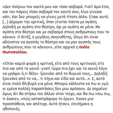
«Δεν παίρνω τον εαυτό μου και τόσο σοβαρά. Γιατί άμα έτσι,
και τον πάρεις τόσο σοβαρά τον εαυτό σου, λίγο γίνεσαι
κάτι. Και δεν μπορείς να γίνεις μετά τίποτε άλλο. Είσαι αυτό.
[…] Δέχομαι την κριτική, όταν γίνεται πάντα με αγάπη.
Δηλαδή με αγάπη στο θέατρο, όχι με αγάπη σε μένα. Με
αγάπη στο θέατρο και με σεβασμό στους ανθρώπους που το
κάνουν. Ο Βιτέζ, ο μεγάλος σκηνοθέτης, έλεγε ότι είναι
αδύνατον να αγαπάς το θέατρο και να μην αγαπάς τους
ανθρώπους που το κάνουν», είπε αρχικά η
Λυδία
Φωτοπούλου.
«Όταν καμιά φορά η κριτική, είτε από τους κριτικούς είτε
πια και από το κοινό -γιατί τώρα πια έχει και το κοινό λόγο
να γράψει ό,τι θέλει- ξεκινάει από το θυμικό τους… Δηλαδή
ξεκινάνε από το «α… τι πήγα και είδα και αυτό…». Ε, αυτό
είναι πολύ θλιβερό για μένα. Μπορώ κάλλιστα να πω κι εγώ
κι εμένα πολλές παραστάσεις δεν μου αρέσουν. Δε σημαίνει
όμως ότι θα στήσω τον άλλον στον τοίχο, και θα πω «πω πω,
τι έκανε», «πώς καταστράφηκε το έργο». Έκανε μια
προσπάθεια, και απέτυχε. Αυτό ήταν», επισήμανε η
ηθοποιός.