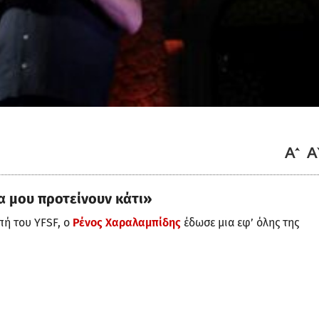
α μου προτείνουν κάτι»
πή του YFSF, ο
Ρένος Χαραλαμπίδης
έδωσε μια εφ’ όλης της