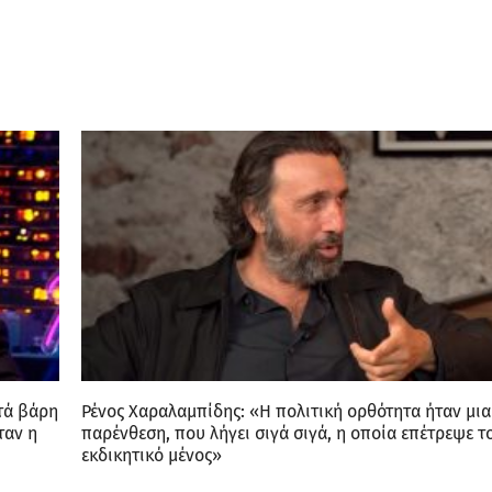
τά βάρη
Ρένος Χαραλαμπίδης: «Η πολιτική ορθότητα ήταν μια
ταν η
παρένθεση, που λήγει σιγά σιγά, η οποία επέτρεψε τ
εκδικητικό μένος»