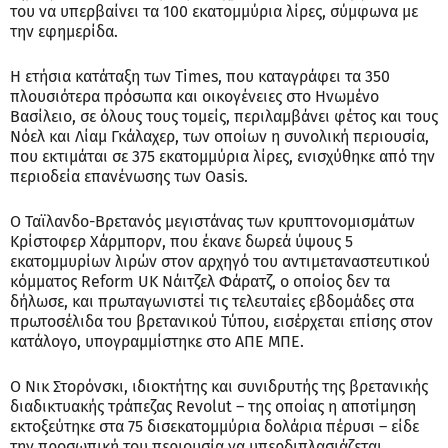
του να υπερβαίνει τα 100 εκατομμύρια λίρες, σύμφωνα με
την εφημερίδα.
Η ετήσια κατάταξη των Times, που καταγράφει τα 350
πλουσιότερα πρόσωπα και οικογένειες στο Ηνωμένο
Βασίλειο, σε όλους τους τομείς, περιλαμβάνει φέτος και τους
Νόελ και Λίαμ Γκάλαχερ, των οποίων η συνολική περιουσία,
που εκτιμάται σε 375 εκατομμύρια λίρες, ενισχύθηκε από την
περιοδεία επανένωσης των Oasis.
Ο Ταϊλανδο-Βρετανός μεγιστάνας των κρυπτονομισμάτων
Κρίστοφερ Χάρμπορν, που έκανε δωρεά ύψους 5
εκατομμυρίων λιρών στον αρχηγό του αντιμεταναστευτικού
κόμματος Reform UK Νάιτζελ Φάρατζ, ο οποίος δεν τα
δήλωσε, και πρωταγωνιστεί τις τελευταίες εβδομάδες στα
πρωτοσέλιδα του βρετανικού Τύπου, εισέρχεται επίσης στον
κατάλογο, υπογραμμίστηκε στο ΑΠΕ ΜΠΕ.
Ο Νικ Στορόνσκι, ιδιοκτήτης και συνιδρυτής της βρετανικής
διαδικτυακής τράπεζας Revolut – της οποίας η αποτίμηση
εκτοξεύτηκε στα 75 δισεκατομμύρια δολάρια πέρυσι – είδε
την προσωπική του περιουσία να υπερδιπλασιάζεται