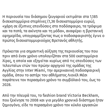
Η περιουσία του διάσημου ζευγαριού εκτιμάται στα 1,185
δισεκατομμύρια στερλίνες (1,36 δισεκατομμύριο ευρώ),
«χάρη σε έξυπνες επενδύσεις στο ποδόσφαιρο, τα τρόφιμα
και τα ποτά, τα ακίνητα και τη μόδα», αναφέρει η βρετανική
εφημερίδα, υπογραμμίζοντας πως ο ποδοσφαιριστής έγινε ο
πρώτος δισεκατομμυριούχος Βρετανός αθλητής.
Πρόκειται για σημαντική αύξηση της περιουσίας του που
πριν από έναν χρόνο υπολογιζόταν στα 500 εκατομμύρια
λίρες, η οποία και εξηγείται κυρίως από τις επενδύσεις των
τελευταίων ετών του πρώην αρχηγού της ομάδας της
Αγγλίας στην Inter Miami, την αμερικανική ποδοσφαιρική
ομάδα, όπου το αστέρι του αθλήματος Λιονέλ Μέσι
παράτεινε τον περασμένο χρόνο το συμβόλαιό του, έως το
2028.
Από την πλευρά του, το fashion brand Victoria Beckham,
που ξεκίνησε το 2008 και για μεγάλο χρονικό διάστημα ήταν
ζημιογόνο, είδε το περασμένο χρόνο τον κύκλο εργασιών