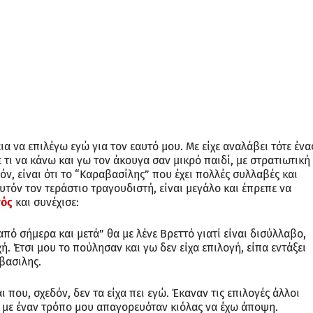
α να επιλέγω εγώ για τον εαυτό μου. Με είχε αναλάβει τότε ένα
τι να κάνω και γω τον άκουγα σαν μικρό παιδί, με στρατιωτική
όν, είναι ότι το “Καραβασίλης” που έχει πολλές συλλαβές και
υτόν τον τεράστιο τραγουδιστή, είναι μεγάλο και έπρεπε να
τός
και συνέχισε:
πό σήμερα και μετά” θα με λένε Βρεττό γιατί είναι δισύλλαβο,
ή. Έτσι μου το πούλησαν και γω δεν είχα επιλογή, είπα εντάξει
βασιλης.
 που, σχεδόν, δεν τα είχα πει εγώ. Έκαναν τις επιλογές άλλοι
αι με έναν τρόπο μου απαγορευόταν κιόλας να έχω άποψη.