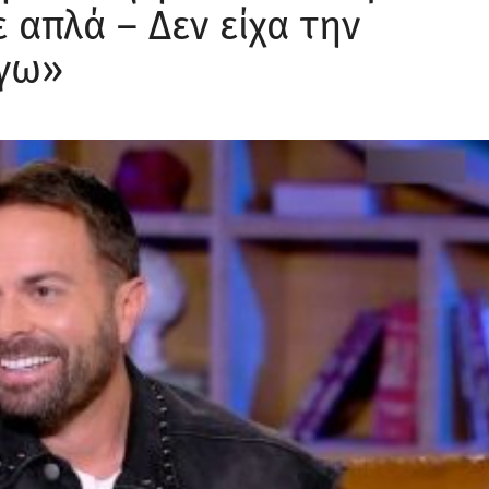
απλά – Δεν είχα την
έγω»