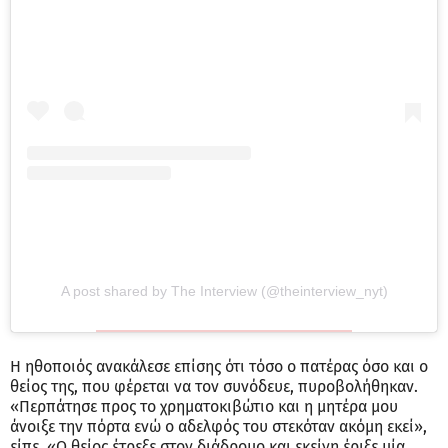
A post shared by The Interview (@theinterview_nyt)
Η ηθοποιός ανακάλεσε επίσης ότι τόσο ο πατέρας όσο και ο
θείος της, που φέρεται να τον συνόδευε, πυροβολήθηκαν.
«Περπάτησε προς το χρηματοκιβώτιο και η μητέρα μου
άνοιξε την πόρτα ενώ ο αδελφός του στεκόταν ακόμη εκεί»,
είπε. «Ο θείος έτρεξε στον διάδρομο και εκείνη έριξε μία