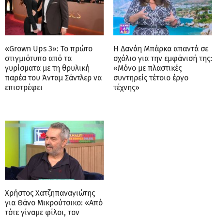
«Grown Ups 3»: Το πρώτο
Η Δανάη Μπάρκα απαντά σε
στιγμιότυπο από τα
σχόλιο για την εμφάνισή της:
γυρίσματα με τη θρυλική
«Μόνο με πλαστικές
παρέα του Άνταμ Σάντλερ να
συντηρείς τέτοιο έργο
επιστρέφει
τέχνης»
Χρήστος Χατζηπαναγιώτης
για Θάνο Μικρούτσικο: «Από
τότε γίναμε φίλοι, τον