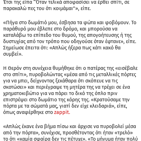
Έτσι της είπα “Όταν τελικά αποφασίσει να έρθει σπίτι, σε
παρακαλώ πες του ότι κοιμάμαι”», είπε.
«Πήγα στο δωμάτιό μου, έσβησα τα φώτα και φοβόμουν. Το
παράθυρό μου έβλεπε στο δρόμο, και μπορούσα να
καταλάβω το επίπεδο του θυμού, της απογοήτευσης ή της
δυστυχίας από τον τρόπο που οδηγούσε όταν έφτανε», είπε.
Σημείωσε έπειτα ότι: «Απλώς ήξερα πως κάτι κακό θα
συμβεί».
Η Θερόν στη συνέχεια θυμήθηκε ότι ο πατέρας της «εισέβαλε
στο σπίτι», πυροβολώντας «μέσα από τις μεταλλικές πόρτες
για να μπει, δείχνοντας ξεκάθαρα ότι σκόπευε να τις
σκοτώσει» και περιέγραψε τη μητέρα της να τρέχει σε ένα
χρηματοκιβώτιο για να πάρει το δικό της όπλο πριν
επιστρέψει στο δωμάτιο της κόρης της. «Κρατούσαμε την
πόρτα με τα σώματά μας, γιατί δεν είχε κλειδαριά», είπε,
όπως αναφέρθηκε στο
zappit.
«Απλώς έκανε ένα βήμα πίσω και άρχισε να πυροβολεί μέσα
από την πόρτα», συνέχισε, προσθέτοντας ότι ήταν «τρελό»
το ότι «καμία σφαίρα δεν τις πέτυχε». «Το μήνυμα ήταν πολύ