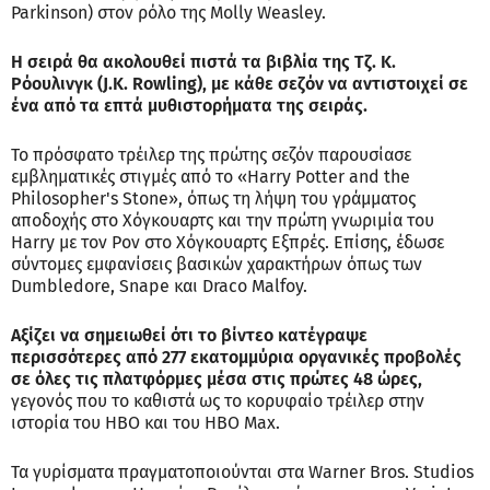
Parkinson) στον ρόλο της Molly Weasley.
Η σειρά θα ακολουθεί πιστά τα βιβλία της Τζ. Κ.
Ρόουλινγκ (J.K. Rowling), με κάθε σεζόν να αντιστοιχεί σε
ένα από τα επτά μυθιστορήματα της σειράς.
Το πρόσφατο τρέιλερ της πρώτης σεζόν παρουσίασε
εμβληματικές στιγμές από το «Harry Potter and the
Philosopher's Stone», όπως τη λήψη του γράμματος
αποδοχής στο Χόγκουαρτς και την πρώτη γνωριμία του
Harry με τον Ρον στο Χόγκουαρτς Εξπρές. Επίσης, έδωσε
σύντομες εμφανίσεις βασικών χαρακτήρων όπως των
Dumbledore, Snape και Draco Malfoy.
Αξίζει να σημειωθεί ότι το βίντεο κατέγραψε
περισσότερες από 277 εκατομμύρια οργανικές προβολές
σε όλες τις πλατφόρμες μέσα στις πρώτες 48 ώρες,
γεγονός που το καθιστά ως το κορυφαίο τρέιλερ στην
ιστορία του HBO και του HBO Max.
Τα γυρίσματα πραγματοποιούνται στα Warner Bros. Studios