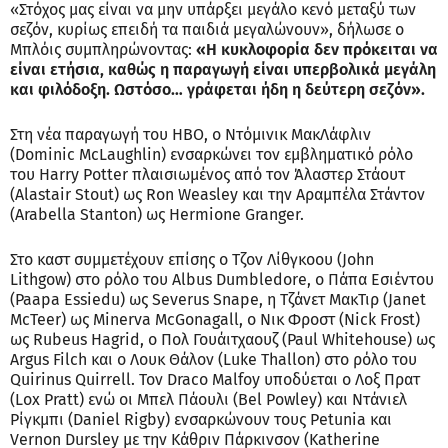
«Στόχος μας είναι να μην υπάρξει μεγάλο κενό μεταξύ των
σεζόν, κυρίως επειδή τα παιδιά μεγαλώνουν», δήλωσε ο
Μπλόις συμπληρώνοντας:
«Η κυκλοφορία δεν πρόκειται να
είναι ετήσια, καθώς η παραγωγή είναι υπερβολικά μεγάλη
και φιλόδοξη. Ωστόσο… γράφεται ήδη η δεύτερη σεζόν».
Στη νέα παραγωγή του HBO, ο Ντόμινικ ΜακΛάφλιν
(Dominic McLaughlin) ενσαρκώνει τον εμβληματικό ρόλο
του Harry Potter πλαισιωμένος από τον Άλαστερ Στάουτ
(Alastair Stout) ως Ron Weasley και την Αραμπέλα Στάντον
(Arabella Stanton) ως Hermione Granger.
Στο καστ συμμετέχουν επίσης ο Τζον Λίθγκοου (John
Lithgow) στο ρόλο του Albus Dumbledore, ο Πάπα Εσιέντου
(Paapa Essiedu) ως Severus Snape, η Τζάνετ ΜακΤιρ (Janet
McTeer) ως Minerva McGonagall, ο Νικ Φροστ (Nick Frost)
ως Rubeus Hagrid, ο Πολ Γουάιτχαουζ (Paul Whitehouse) ως
Argus Filch και ο Λουκ Θάλον (Luke Thallon) στο ρόλο του
Quirinus Quirrell. Τον Draco Malfoy υποδύεται ο Λοξ Πρατ
(Lox Pratt) ενώ οι Μπελ Πάουλι (Bel Powley) και Ντάνιελ
Ρίγκμπι (Daniel Rigby) ενσαρκώνουν τους Petunia και
Vernon Dursley με την Κάθριν Πάρκινσον (Katherine