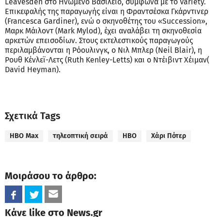
Leavesden στο Ηνωμένο Βασίλειο, σύμφωνα με το Variety.
Επικεφαλής της παραγωγής είναι η Φραντσέσκα Γκάρντινερ
(Francesca Gardiner), ενώ ο σκηνοθέτης του «Succession»,
Μαρκ Μάιλοντ (Mark Mylod), έχει αναλάβει τη σκηνοθεσία
αρκετών επεισοδίων. Στους εκτελεστικούς παραγωγούς
περιλαμβάνονται η Ρόουλινγκ, ο Νιλ Μπλερ (Neil Blair), η
Ρουθ Κένλεϊ-Λετς (Ruth Kenley-Letts) και ο Ντέιβιντ Χέιμαν(
David Heyman).
Σχετικά Tags
HBO Max
τηλεοπτική σειρά
HBO
Χάρι Πότερ
Μοιράσου το άρθρο:
Κάνε like στο News.gr