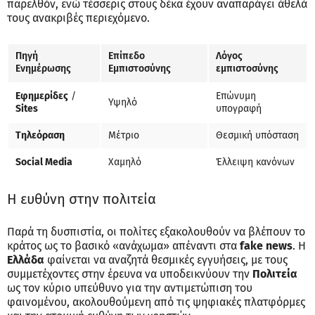
παρελθόν, ενώ τέσσερις στους δέκα έχουν αναπαράγει άθελά
τους ανακριβές περιεχόμενο.
Πηγή
Επίπεδο
Λόγος
Ενημέρωσης
Εμπιστοσύνης
εμπιστοσύνης
Εφημερίδες
/
Επώνυμη
Υψηλό
Sites
υπογραφή
Τηλεόραση
Μέτριο
Θεσμική υπόσταση
Social Media
Χαμηλό
Έλλειψη κανόνων
Η ευθύνη στην πολιτεία
Παρά τη δυσπιστία, οι πολίτες εξακολουθούν να βλέπουν το
κράτος ως το βασικό «ανάχωμα» απέναντι στα
fake news
. Η
Ελλάδα
φαίνεται να αναζητά θεσμικές εγγυήσεις, με τους
συμμετέχοντες στην έρευνα να υποδεικνύουν την
Πολιτεία
ως τον κύριο υπεύθυνο για την αντιμετώπιση του
φαινομένου, ακολουθούμενη από τις ψηφιακές πλατφόρμες