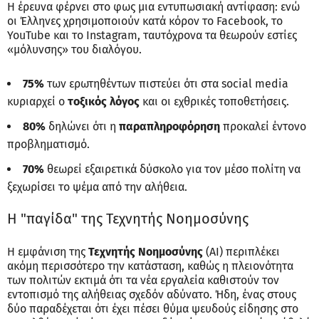
Η έρευνα φέρνει στο φως μια εντυπωσιακή αντίφαση: ενώ
οι Έλληνες χρησιμοποιούν κατά κόρον το Facebook, το
YouTube και το Instagram, ταυτόχρονα τα θεωρούν εστίες
«μόλυνσης» του διαλόγου.
75%
των ερωτηθέντων πιστεύει ότι στα social media
κυριαρχεί ο
τοξικός λόγος
και οι εχθρικές τοποθετήσεις.
80%
δηλώνει ότι η
παραπληροφόρηση
προκαλεί έντονο
προβληματισμό.
70%
θεωρεί εξαιρετικά δύσκολο για τον μέσο πολίτη να
ξεχωρίσει το ψέμα από την αλήθεια.
Η "παγίδα" της Τεχνητής Νοημοσύνης
Η εμφάνιση της
Τεχνητής Νοημοσύνης
(AI) περιπλέκει
ακόμη περισσότερο την κατάσταση, καθώς η πλειονότητα
των πολιτών εκτιμά ότι τα νέα εργαλεία καθιστούν τον
εντοπισμό της αλήθειας σχεδόν αδύνατο. Ήδη, ένας στους
δύο παραδέχεται ότι έχει πέσει θύμα ψευδούς είδησης στο