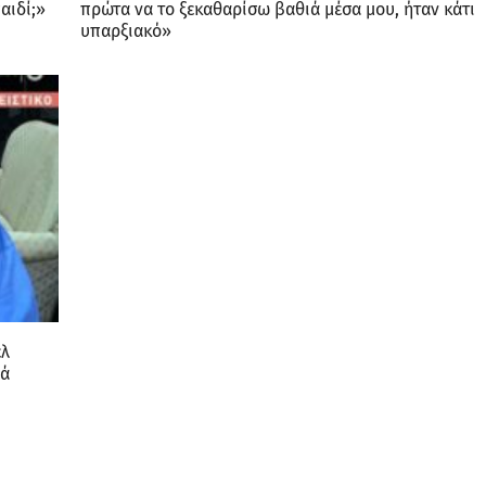
αιδί;»
πρώτα να το ξεκαθαρίσω βαθιά μέσα μου, ήταν κάτι
υπαρξιακό»
ελ
λά