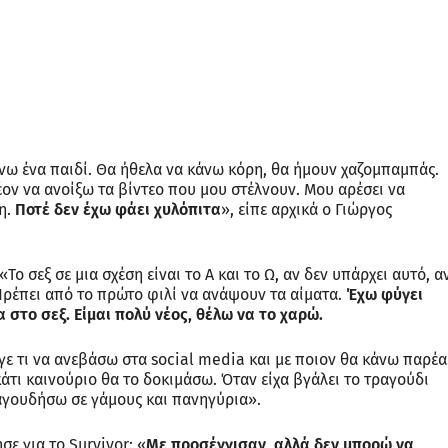
νω ένα παιδί. Θα ήθελα να κάνω κόρη, θα ήμουν χαζομπαμπάς.
ον να ανοίξω τα βίντεο που μου στέλνουν. Μου αρέσει να
νη.
Ποτέ δεν έχω φάει χυλόπιτα
», είπε αρχικά ο Γιώργος
ο σεξ σε μια σχέση είναι το Α και το Ω, αν δεν υπάρχει αυτό, α
 Πρέπει από το πρώτο φιλί να ανάψουν τα αίματα.
Έχω φύγει
 στο σεξ. Είμαι πολύ νέος, θέλω να το χαρώ.
εγε τι να ανεβάσω στα social media και με ποιον θα κάνω παρέα
κάτι καινούριο θα το δοκιμάσω. Όταν είχα βγάλει το τραγούδι
αγουδήσω σε γάμους και πανηγύρια».
ε για το Survivor: «
Με προσέγγισαν, αλλά δεν μπορώ να