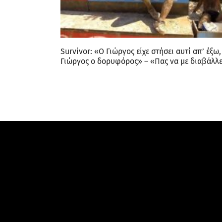
Survivor: «Ο Γιώργος είχε στήσει αυτί απ’ έξω,
Γιώργος ο δορυφόρος» – «Πας να με διαβάλλε