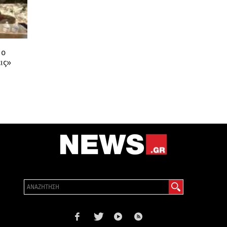
 ο
ις»