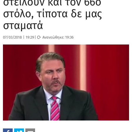
στείλουν και τον 66ο
στόλο, τίποτα δε μας
σταματά
07/03/2018
|
19:29
|
Ανανεώθηκε:
19:36