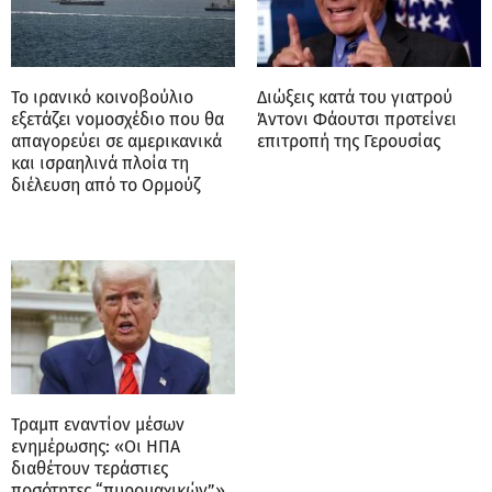
Το ιρανικό κοινοβούλιο
Διώξεις κατά του γιατρού
εξετάζει νομοσχέδιο που θα
Άντονι Φάουτσι προτείνει
απαγορεύει σε αμερικανικά
επιτροπή της Γερουσίας
και ισραηλινά πλοία τη
διέλευση από το Ορμούζ
Τραμπ εναντίον μέσων
ενημέρωσης: «Οι ΗΠΑ
διαθέτουν τεράστιες
ποσότητες “πυρομαχικών”»