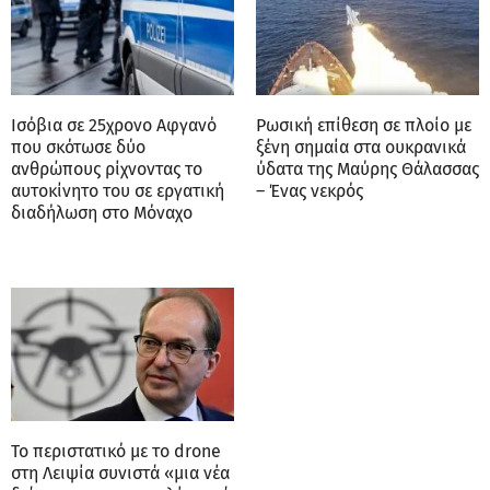
Ισόβια σε 25χρονο Αφγανό
Ρωσική επίθεση σε πλοίο με
που σκότωσε δύο
ξένη σημαία στα ουκρανικά
ανθρώπους ρίχνοντας το
ύδατα της Μαύρης Θάλασσας
αυτοκίνητο του σε εργατική
– Ένας νεκρός
διαδήλωση στο Μόναχο
Το περιστατικό με το drone
στη Λειψία συνιστά «μια νέα