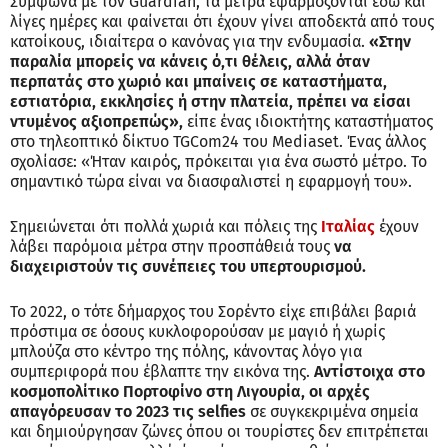
Σύμφωνα με τον Guardian, τα μέτρα εφαρμόζονται εδώ και
λίγες ημέρες και φαίνεται ότι έχουν γίνει αποδεκτά από τους
κατοίκους, ιδιαίτερα ο κανόνας για την ενδυμασία.
«Στην
παραλία μπορείς να κάνεις ό,τι θέλεις, αλλά όταν
περπατάς στο χωριό και μπαίνεις σε καταστήματα,
εστιατόρια, εκκλησίες ή στην πλατεία, πρέπει να είσαι
ντυμένος αξιοπρεπώς»,
είπε ένας ιδιοκτήτης καταστήματος
στο τηλεοπτικό δίκτυο TGCom24 του Mediaset. Ένας άλλος
σχολίασε: «Ήταν καιρός, πρόκειται για ένα σωστό μέτρο. Το
σημαντικό τώρα είναι να διασφαλιστεί η εφαρμογή του».
Σημειώνεται ότι πολλά χωριά και πόλεις της
Ιταλίας
έχουν
λάβει παρόμοια μέτρα στην προσπάθειά τους
να
διαχειριστούν τις συνέπειες του υπερτουρισμού.
Το 2022, ο τότε δήμαρχος του Σορέντο είχε επιβάλει βαριά
πρόστιμα σε όσους κυκλοφορούσαν με μαγιό ή χωρίς
μπλούζα στο κέντρο της πόλης, κάνοντας λόγο για
συμπεριφορά που έβλαπτε την εικόνα της.
Αντίστοιχα στο
κοσμοπολίτικο Πορτοφίνο στη Λιγουρία, οι αρχές
απαγόρευσαν το 2023 τις selfies
σε συγκεκριμένα σημεία
και δημιούργησαν ζώνες όπου οι τουρίστες δεν επιτρέπεται