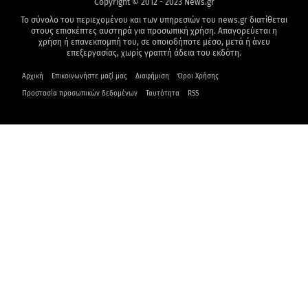
Copyright © 2012 - 2023 News.gr
Το σύνολο του περιεχομένου και των υπηρεσιών του news.gr διατίθεται
στους επισκέπτες αυστηρά για προσωπική χρήση. Απαγορεύεται η
χρήση ή επανεκπομπή του, σε οποιοδήποτε μέσο, μετά ή άνευ
επεξεργασίας, χωρίς γραπτή άδεια του εκδότη.
Αρχική
Επικοινωνήστε μαζί μας
Διαφήμιση
Όροι Χρήσης
Προστασία προσωπικών δεδομένων
Ταυτότητα
RSS