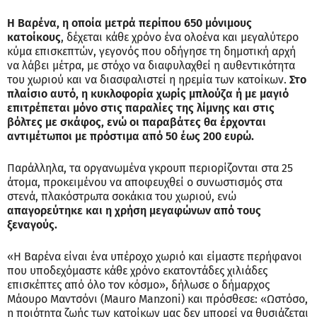
Η Βαρένα, η οποία μετρά περίπου 650 μόνιμους
κατοίκους
, δέχεται κάθε χρόνο ένα ολοένα και μεγαλύτερο
κύμα επισκεπτών, γεγονός που οδήγησε τη δημοτική αρχή
να λάβει μέτρα, με στόχο να διαφυλαχθεί η αυθεντικότητα
του χωριού και να διασφαλιστεί η ηρεμία των κατοίκων.
Στο
πλαίσιο αυτό, η κυκλοφορία χωρίς μπλούζα ή με μαγιό
επιτρέπεται μόνο στις παραλίες της λίμνης και στις
βόλτες με σκάφος, ενώ οι παραβάτες θα έρχονται
αντιμέτωποι με πρόστιμα από 50 έως 200 ευρώ.
Παράλληλα, τα οργανωμένα γκρουπ περιορίζονται στα 25
άτομα, προκειμένου να αποφευχθεί ο συνωστισμός στα
στενά, πλακόστρωτα σοκάκια του χωριού, ενώ
απαγορεύτηκε και η χρήση μεγαφώνων από τους
ξεναγούς.
«Η Βαρένα είναι ένα υπέροχο χωριό και είμαστε περήφανοι
που υποδεχόμαστε κάθε χρόνο εκατοντάδες χιλιάδες
επισκέπτες από όλο τον κόσμο», δήλωσε ο δήμαρχος
Μάουρο Μαντσόνι (Mauro Manzoni) και πρόσθεσε: «Ωστόσο,
η ποιότητα ζωής των κατοίκων μας δεν μπορεί να θυσιάζεται