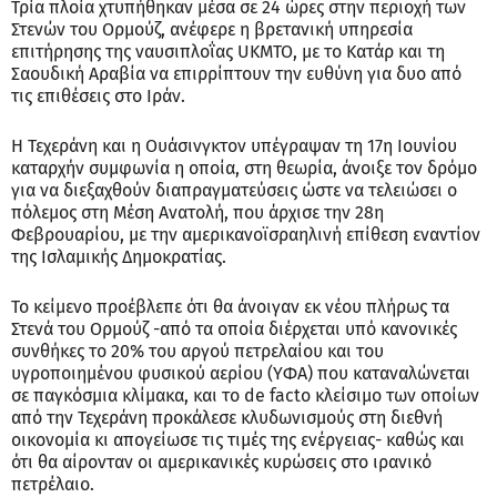
Τρία πλοία χτυπήθηκαν μέσα σε 24 ώρες στην περιοχή των
Στενών του Ορμούζ, ανέφερε η βρετανική υπηρεσία
επιτήρησης της ναυσιπλοΐας UKMTO, με το Κατάρ και τη
Σαουδική Αραβία να επιρρίπτουν την ευθύνη για δυο από
τις επιθέσεις στο Ιράν.
Η Τεχεράνη και η Ουάσινγκτον υπέγραψαν τη 17η Ιουνίου
καταρχήν συμφωνία η οποία, στη θεωρία, άνοιξε τον δρόμο
για να διεξαχθούν διαπραγματεύσεις ώστε να τελειώσει ο
πόλεμος στη Μέση Ανατολή, που άρχισε την 28η
Φεβρουαρίου, με την αμερικανοϊσραηλινή επίθεση εναντίον
της Ισλαμικής Δημοκρατίας.
Το κείμενο προέβλεπε ότι θα άνοιγαν εκ νέου πλήρως τα
Στενά του Ορμούζ -από τα οποία διέρχεται υπό κανονικές
συνθήκες το 20% του αργού πετρελαίου και του
υγροποιημένου φυσικού αερίου (ΥΦΑ) που καταναλώνεται
σε παγκόσμια κλίμακα, και το de facto κλείσιμο των οποίων
από την Τεχεράνη προκάλεσε κλυδωνισμούς στη διεθνή
οικονομία κι απογείωσε τις τιμές της ενέργειας- καθώς και
ότι θα αίρονταν οι αμερικανικές κυρώσεις στο ιρανικό
πετρέλαιο.