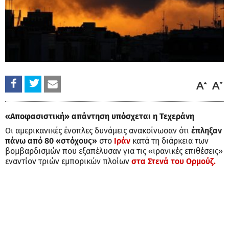
«Αποφασιστική» απάντηση υπόσχεται η Τεχεράνη
Οι αμερικανικές ένοπλες δυνάμεις ανακοίνωσαν ότι
έπληξαν
πάνω από 80 «στόχους»
στο
Ιράν
κατά τη διάρκεια των
βομβαρδισμών που εξαπέλυσαν για τις «ιρανικές επιθέσεις»
εναντίον τριών εμπορικών πλοίων
στα Στενά του Ορμούζ.