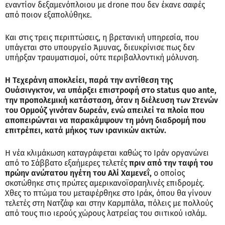
εναντίον δεξαμενόπλοιου με drone που δεν έκανε σαφές
από ποιον εξαπολύθηκε.
Και στις τρεις περιπτώσεις, η βρετανική υπηρεσία, που
υπάγεται στο υπουργείο Άμυνας, διευκρίνισε πως δεν
υπήρξαν τραυματισμοί, ούτε περιβαλλοντική μόλυνση.
Η Τεχεράνη αποκλείει, παρά την αντίθεση της
Ουάσινγκτον, να υπάρξει επιστροφή στο status quo ante,
την προπολεμική κατάσταση, όταν η διέλευση των Στενών
του Ορμούζ γινόταν δωρεάν, ενώ απειλεί τα πλοία που
αποπειρώνται να παρακάμψουν τη μόνη διαδρομή που
επιτρέπει, κατά μήκος των ιρανικών ακτών.
Η νέα κλιμάκωση καταγράφεται καθώς το Ιράν οργανώνει
από το Σάββατο εξαήμερες τελετές
πριν από την ταφή του
πρώην ανώτατου ηγέτη του Αλί Χαμενεΐ,
ο οποίος
σκοτώθηκε στις πρώτες αμερικανοϊσραηλινές επιδρομές.
Χθες το πτώμα του μεταφέρθηκε στο Ιράκ, όπου θα γίνουν
τελετές στη Νατζάφ και στην Καρμπάλα, πόλεις με πολλούς
από τους πιο ιερούς χώρους λατρείας του σιιτικού ισλάμ.