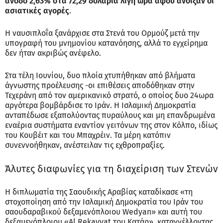
άνοδο 2,63% στα 72,29 δολάρια λίγη ώρα αφού άνοιξαν οι
ασιατικές αγορές
.
Η ναυσιπλοΐα ξανάρχισε στα Στενά του Ορμούζ μετά την
υπογραφή του μνημονίου κατανόησης, αλλά το εγχείρημα
δεν ήταν ακριβώς ανέφελο.
Στα τέλη Ιουνίου, δυο πλοία χτυπήθηκαν από βλήματα
άγνωστης προέλευσης -οι επιθέσεις αποδόθηκαν στην
Τεχεράνη από τον αμερικανικό στρατό, ο οποίος δυο 24ωρα
αργότερα βομβάρδισε το Ιράν. Η Ισλαμική Δημοκρατία
ανταπέδωσε εξαπολύοντας πυραύλους και μη επανδρωμένα
εναέρια συστήματα εναντίον γειτόνων της στον Κόλπο, ιδίως
του Κουβέιτ και του Μπαχρέιν. Τα μέρη κατόπιν
συνεννοήθηκαν, ανέστειλαν τις εχθροπραξίες.
Άλυτες διαφωνίες για τη διαχείριση των Στενών
Η διπλωματία της Σαουδικής Αραβίας καταδίκασε «τη
στοχοποίηση από την Ισλαμική Δημοκρατία του Ιράν του
σαουδαραβικού δεξαμενόπλοιου Wedyan» και αυτή του
δεξαμενόπλοιου «Al Rekayyat του Κατάρ», καταγγέλλοντας