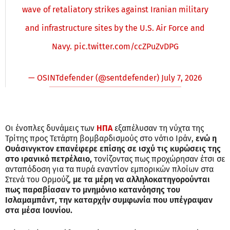
wave of retaliatory strikes against Iranian military
and infrastructure sites by the U.S. Air Force and
Navy.
pic.twitter.com/ccZPuZvDPG
— OSINTdefender (@sentdefender)
July 7, 2026
Οι ένοπλες δυνάμεις των
ΗΠΑ
εξαπέλυσαν τη νύχτα της
Τρίτης προς Τετάρτη βομβαρδισμούς στο νότιο Ιράν,
ενώ η
Ουάσινγκτον επανέφερε επίσης σε ισχύ τις κυρώσεις της
στο ιρανικό πετρέλαιο,
τονίζοντας πως προχώρησαν έτσι σε
ανταπόδοση για τα πυρά εναντίον εμπορικών πλοίων στα
Στενά του Ορμούζ,
με τα μέρη να αλληλοκατηγορούνται
πως παραβίασαν το μνημόνιο κατανόησης του
Ισλαμαμπάντ, την καταρχήν συμφωνία που υπέγραψαν
στα μέσα Ιουνίου.