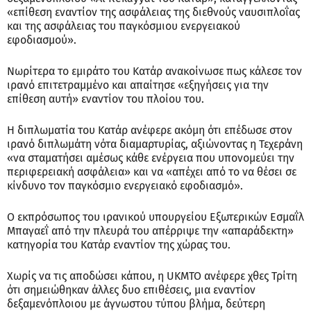
«επίθεση εναντίον της ασφάλειας της διεθνούς ναυσιπλοΐας
και της ασφάλειας του παγκόσμιου ενεργειακού
εφοδιασμού».
Νωρίτερα το εμιράτο του Κατάρ ανακοίνωσε πως κάλεσε τον
ιρανό επιτετραμμένο και απαίτησε «εξηγήσεις για την
επίθεση αυτή» εναντίον του πλοίου του.
Η διπλωματία του Κατάρ ανέφερε ακόμη ότι επέδωσε στον
ιρανό διπλωμάτη νότα διαμαρτυρίας, αξιώνοντας η Τεχεράνη
«να σταματήσει αμέσως κάθε ενέργεια που υπονομεύει την
περιφερειακή ασφάλεια» και να «απέχει από το να θέσει σε
κίνδυνο τον παγκόσμιο ενεργειακό εφοδιασμό».
Ο εκπρόσωπος του ιρανικού υπουργείου Εξωτερικών Εσμαΐλ
Μπαγαεΐ από την πλευρά του απέρριψε την «απαράδεκτη»
κατηγορία του Κατάρ εναντίον της χώρας του.
Χωρίς να τις αποδώσει κάπου, η UKMTO ανέφερε χθες Τρίτη
ότι σημειώθηκαν άλλες δυο επιθέσεις, μια εναντίον
δεξαμενόπλοιου με άγνωστου τύπου βλήμα, δεύτερη