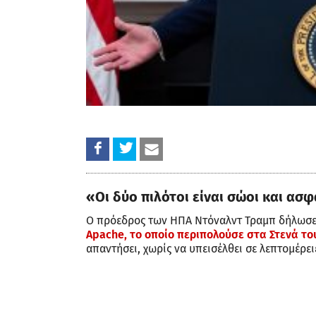
«Οι δύο πιλότοι είναι σώοι και ασ
O πρόεδρος των ΗΠΑ Ντόναλντ Τραμπ δήλωσ
Apache, το οποίο περιπολούσε στα Στενά το
απαντήσει, χωρίς να υπεισέλθει σε λεπτομέρει