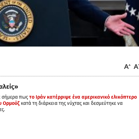
φαλείς»
ε σήμερα πως
το Ιράν κατέρριψε ένα αμερικανικό ελικόπτερο
υ Ορμούζ
κατά τη διάρκεια της νύχτας και δεσμεύτηκε να
ες.