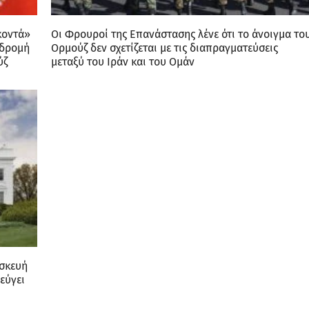
κοντά»
Οι Φρουροί της Επανάστασης λένε ότι το άνοιγμα το
αδρομή
Ορμούζ δεν σχετίζεται με τις διαπραγματεύσεις
ύζ
μεταξύ του Ιράν και του Ομάν
ασκευή
εύγει