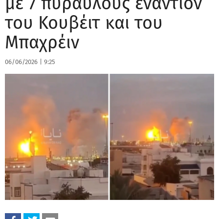
με 7 πυραύλους εναντίον
του Κουβέιτ και του
Μπαχρέιν
06/06/2026
|
9:25