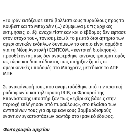
«Το Ιράν εκτόξευσε επτά βαλλιστικούς πυραύλους προς το
Κουβέιτ και το Μπαχρέιν (...) σύμφωνα με τις αρχικές
εκτιμήσεις, οι έξι αναχαιτίστηκαν και ο έβδομος δεν έφτασε
στον στόχο του», τόνισε μέσω X το μεικτό διοικητήριο των
αμερικανικών ενόπλων δυνάμεων το οποίο είναι αρμόδιο
για τη Μέση Ανατολή (CENTCOM, «κεντρική διοίκηση»),
προσθέτοντας πως δεν αναφέρθηκε κανένας τραυματισμός
ως τώρα και διαψεύδοντας πως υπήρξαν ζημιές σε
αμερικανικές υποδομές στο Μπαχρέιν, μετέδωσε το ΑΠΕ
ΜΠΕ.
Σε ανακοίνωσή τους που αναμεταδόθηκε από την κρατική
ραδιοφωνία και τηλεόραση IRIB, οι Φρουροί της
Επανάστασης υποστήριξαν πως «εχθρικές βάσεις στην
περιοχή επλήγησαν από πυραύλους», στο πλαίσιο των
αντιποίνων τους για αμερικανικούς βομβαρδισμούς
εναντίον εγκαταστάσεων ραντάρ στο ιρανικό έδαφος.
Φωτογραφία αρχείου