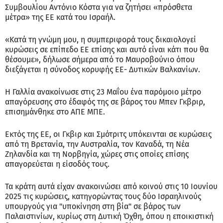
Συμβουλίου Αντόνιο Κόστα για να ζητήσει «πρόσθετα
μέτρα» της ΕΕ κατά του Ισραήλ.
«Κατά τη γνώμη μου, η συμπεριφορά τους δικαιολογεί
κυρώσεις σε επίπεδο ΕΕ επίσης και αυτό είναι κάτι που θα
θέσουμε», δήλωσε σήμερα από το Μαυροβούνιο όπου
διεξάγεται η σύνοδος κορυφής ΕΕ- Δυτικών Βαλκανίων.
Η Γαλλία ανακοίνωσε στις 23 Μαΐου ένα παρόμοιο μέτρο
απαγόρευσης στο έδαφός της σε βάρος του Μπεν Γκβριρ,
επισημάνθηκε στο ΑΠΕ ΜΠΕ.
Εκτός της ΕΕ, οι Γκβιρ και Σμότριτς υπόκεινται σε κυρώσεις
από τη Βρετανία, την Αυστραλία, τον Καναδά, τη Νέα
Ζηλανδία και τη Νορβηγία, χώρες στις οποίες επίσης
απαγορεύεται η είσοδός τους.
Τα κράτη αυτά είχαν ανακοινώσει από κοινού στις 10 Ιουνίου
2025 τις κυρώσεις, κατηγορώντας τους δύο Ισραηλινούς
υπουργούς για "υποκίνηση στη βία" σε βάρος των
Παλαιστινίων, κυρίως στη Δυτική Όχθη, όπου η εποικιστική