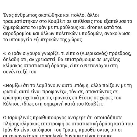
Ένας άνθρωπος σκοτώθηκε και πολλοί άλλοι
τραυματίστηκαν στο Κουβέιτ σε επιθέσεις που εξαπέλυσε τα
ξημερώματα το Ιράν με πυραύλους και drones κατά του
αεροδρομίου και άλλων πολιτικών υποδομών, ανακοίνωσε
το υπουργείο Εξωτερικών της χώρας.
«Το Ιράν σίγουρα γνωρίζει τι είπε ο (Αμερικανός) πρόεδρος,
δηλαδή ότι, αν χρειαστεί, θα επιστρέψουμε σε μεγάλης
κλίμακας στρατιωτική δράση», είπε ο Νετανιάχου στη
συνέντευξή του.
«Νομίζω ότι το λαμβάνουν αυτό υπόψη, αλλά παίζουν με τη
φωτιά, αυτό είναι προφανές», τόνισε, απαντώντας σε
ερώτηση σχετικά με τις ιρανικές επιθέσεις σε χώρες του
Κόλπου, ιδίως στη σημερινή κατά του Κουβέιτ.
Ο Ισραηλινός πρωθυπουργός ανέφερε ότι οποιαδήποτε
πλήρης κλίμακας επιστροφή σε στρατιωτική δράση κατά του
Ιράν θα είναι απόφαση του Τραμπ, προσθέτοντας ότι οι
αμερικανικές και ισραηλινές δυνάμεις είναι έτοιμες.