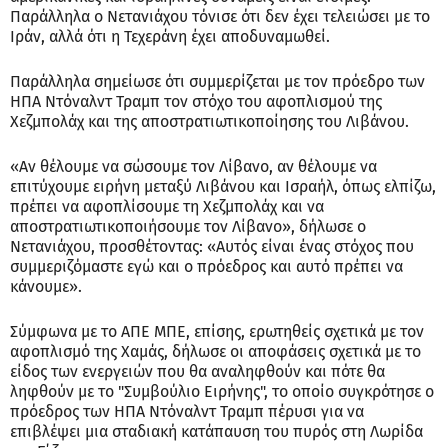
Παράλληλα ο Νετανιάχου τόνισε ότι δεν έχει τελειώσει με το
Ιράν, αλλά ότι η Τεχεράνη έχει αποδυναμωθεί.
Παράλληλα σημείωσε ότι συμμερίζεται με τον πρόεδρο των
ΗΠΑ Ντόναλντ Τραμπ τον στόχο του αφοπλισμού της
Χεζμπολάχ και της αποστρατιωτικοποίησης του Λιβάνου.
«Αν θέλουμε να σώσουμε τον Λίβανο, αν θέλουμε να
επιτύχουμε ειρήνη μεταξύ Λιβάνου και Ισραήλ, όπως ελπίζω,
πρέπει να αφοπλίσουμε τη Χεζμπολάχ και να
αποστρατιωτικοποιήσουμε τον Λίβανο», δήλωσε ο
Νετανιάχου, προσθέτοντας: «Αυτός είναι ένας στόχος που
συμμεριζόμαστε εγώ και ο πρόεδρος και αυτό πρέπει να
κάνουμε».
Σύμφωνα με το ΑΠΕ ΜΠΕ, επίσης, ερωτηθείς σχετικά με τον
αφοπλισμό της Χαμάς, δήλωσε οι αποφάσεις σχετικά με το
είδος των ενεργειών που θα αναληφθούν και πότε θα
ληφθούν με το "Συμβούλιο Ειρήνης", το οποίο συγκρότησε ο
πρόεδρος των ΗΠΑ Ντόναλντ Τραμπ πέρυσι για να
επιβλέψει μια σταδιακή κατάπαυση του πυρός στη Λωρίδα