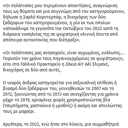
«Οι πελάτισσες μου περιμένουν απαντήσεις, αναγνώριση
τους ως θύματα και μια συγγνώμη από τον κατηγορούμενο»,
δήλωσε η Σαρλό Κορντεμπάρ, η δικηγόρος των δύο
ξαδέρφων του κατηγορουμένου, η μία εκ των οποίων
«αποκάλυψε τα γεγονότα τον Οκτώβριο του 2022 κατά τη
διάρκεια νοσηλείας της σε ψυχιατρική κλινική έπειτα από
απόπειρα αυτοκτονίας που διέπραξε».
«Οι πελάτισσες μας ανησυχούν, είναι αγχωμένες, ευάλωτες....
Περνούν τον χρόνο τους πηγαινοερχόμενες σε ψυχιάτρους»,
είπε στο Γαλλικό Πρακτορείο η Ζάκια Αίτ Αλί Σλιμανέ,
δικηγόρος σε δύο από αυτές.
Ο νεαρός άνδρας κατηγορείται για σεξουαλική επίθεση ή
βιασμό δύο ξαδέρφων του, γεννηθεισών το 2007 και το
2012, ξεκινώντας από το 2013 και συνεχίζοντας για χρόνια
μέχρι το 2019, ορισμένες φορές χρησιμοποιώντας βία
(τσιμπήματα, χαστούκια ή γροθιές) ή ακόμη και απειλώντας
τους με μαχαίρι.
Αργότερα, το 2022, ενώ ήταν στο λύκειο, μια συμμαθήτριά