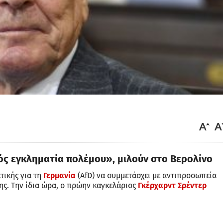
νός εγκληματία πολέμου», μιλούν στο Βερολίνο
τικής για τη
Γερμανία
(AfD) να συμμετάσχει με αντιπροσωπεία
ς. Την ίδια ώρα, ο πρώην καγκελάριος
Γκέρχαρντ Σρέντερ