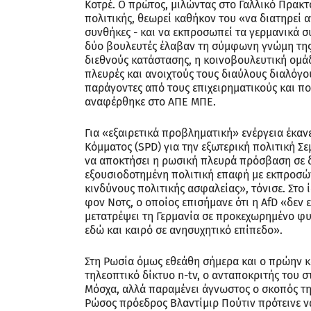
Κοτρέ. Ο πρώτος, μιλώντας στο Γαλλικό Πρακτ
πολιτικής, θεωρεί καθήκον του «να διατηρεί 
συνθήκες - και να εκπροσωπεί τα γερμανικά σ
δύο βουλευτές έλαβαν τη σύμφωνη γνώμη της 
διεθνούς κατάστασης, η κοινοβουλευτική ομάδ
πλευρές και ανοιχτούς τους διαύλους διαλόγο
παράγοντες από τους επιχειρηματικούς και π
αναφέρθηκε στο ΑΠΕ ΜΠΕ.
Για «εξαιρετικά προβληματική» ενέργεια έκαν
Κόμματος (SPD) για την εξωτερική πολιτική Σ
να αποκτήσει η ρωσική πλευρά πρόσβαση σε 
εξουσιοδοτημένη πολιτική επαφή με εκπροσώ
κινδύνους πολιτικής ασφαλείας», τόνισε. Στο 
φον Νοτς, ο οποίος επισήμανε ότι η AfD «δεν
μετατρέψει τη Γερμανία σε προκεχωρημένο φ
εδώ και καιρό σε ανησυχητικό επίπεδο».
Στη Ρωσία όμως εθεάθη σήμερα και ο πρώην κ
τηλεοπτικό δίκτυο n-tv, ο ανταποκριτής του σ
Μόσχα, αλλά παραμένει άγνωστος ο σκοπός τ
Ρώσος πρόεδρος Βλαντίμιρ Πούτιν πρότεινε ν