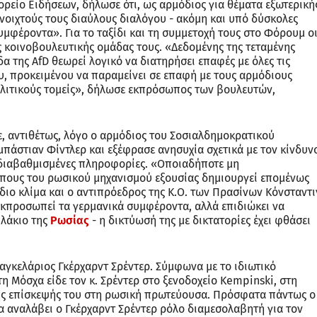
ορείο Ειδήσεων, δήλωσε ότι, ως αρμόδιος για θέματα εξωτερική
ανοιχτούς τους διαύλους διαλόγου - ακόμη και υπό δύσκολες
υμφέροντα». Για το ταξίδι και τη συμμετοχή τους στο Φόρουμ ο
κοινοβουλευτικής ομάδας τους. «Δεδομένης της τεταμένης
α της AfD θεωρεί λογικό να διατηρήσει επαφές με όλες τις
υ, προκειμένου να παραμείνει σε επαφή με τους αρμόδιους
ολιτικούς τομείς», δήλωσε εκπρόσωπος των βουλευτών,
ε, αντιθέτως, λόγο ο αρμόδιος του Σοσιαλδημοκρατικού
εμπάστιαν Φίντλερ και εξέφρασε ανησυχία σχετικά με τον κίνδυν
διαβαθμισμένες πληροφορίες. «Οποιαδήποτε μη
πους του ρωσικού μηχανισμού εξουσίας δημιουργεί επομένως
ίδιο κλίμα και ο αντιπρόεδρος της Κ.Ο. των Πρασίνων Κόνσταντι
 εκπροσωπεί τα γερμανικά συμφέροντα, αλλά επιδιώκει να
υλάκιο της
Ρωσίας
- η δικτύωσή της με δικτατορίες έχει φθάσει
αγκελάριος Γκέρχαρντ Σρέντερ. Σύμφωνα με το ιδιωτικό
τη Μόσχα είδε τον κ. Σρέντερ στο ξενοδοχείο Kempinski, στη
ης επίσκεψής του στη ρωσική πρωτεύουσα. Πρόσφατα πάντως ο
α αναλάβει ο Γκέρχαρντ Σρέντερ ρόλο διαμεσολαβητή για τον