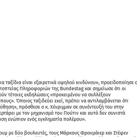
ια ταξίδια είναι εξαιρετικά υψηλού κινδύνου», προειδοποίησε 
ποπτείας Πληροφοριών της Bundestag και σημείωσε ότι οι
ύν τέτοιες εκδηλώσεις «προκειμένου να συλλέξουν
υς». Όποιος ταξιδεύει εκεί, πρέπει να αντιλαμβάνεται ότι
ύθηση», πρόσθεσε ο κ. Χένριχμαν σε συνέντευξή του στην
ερτάρει με τον μηχανισμό του Πούτιν και αυτό δεν συνιστά
λιση ενώπιον ενός εγκληματία πολέμου».
ουμ με δύο βουλευτές, τους Μάρκους Φρονμάιερ και Στέφεν