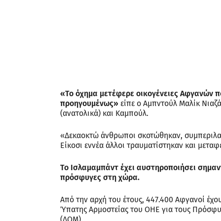
«Το όχημα μετέφερε οικογένειες Αφγανών π
προηγουμένως»
είπε ο Αμπντούλ Μαλίκ Νιαζά
(ανατολικά) και Καμπούλ.
«Δεκαοκτώ άνθρωποι σκοτώθηκαν, συμπεριλαμ
Είκοσι εννέα άλλοι τραυματίστηκαν και μετα
Το Ισλαμαμπάντ έχει αυστηροποιήσει σημαν
πρόσφυγες στη χώρα.
Από την αρχή του έτους, 447.400 Αφγανοί έχο
Ύπατης Αρμοστείας του ΟΗΕ για τους Πρόσφυ
(ΔΟΜ).