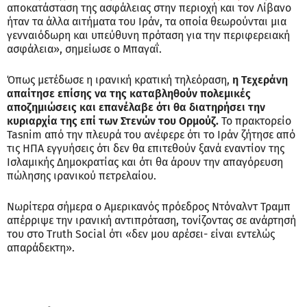
αποκατάσταση της ασφάλειας στην περιοχή και τον Λίβανο
ήταν τα άλλα αιτήματα του Ιράν, τα οποία θεωρούνται μια
γενναιόδωρη και υπεύθυνη πρόταση για την περιφερειακή
ασφάλεια», σημείωσε ο Μπαγαΐ.
Όπως μετέδωσε η ιρανική κρατική τηλεόραση,
η Τεχεράνη
απαίτησε επίσης να της καταβληθούν πολεμικές
αποζημιώσεις και επανέλαβε ότι θα διατηρήσει την
κυριαρχία της επί των Στενών του Ορμούζ.
Το πρακτορείο
Tasnim από την πλευρά του ανέφερε ότι το Ιράν ζήτησε από
τις ΗΠΑ εγγυήσεις ότι δεν θα επιτεθούν ξανά εναντίον της
Ισλαμικής Δημοκρατίας και ότι θα άρουν την απαγόρευση
πώλησης ιρανικού πετρελαίου.
Νωρίτερα σήμερα ο Αμερικανός πρόεδρος Ντόναλντ Τραμπ
απέρριψε την ιρανική αντιπρόταση, τονίζοντας σε ανάρτησή
του στο Truth Social ότι «δεν μου αρέσει- είναι εντελώς
απαράδεκτη».