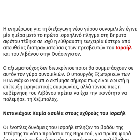
Η ενημέρωση για τη διεξαγωγή νέου γύρου συνομιλιών έγινε
μία ημέρα μετά το πρώτο ισραηλινό πλήγμα στη Βηρυτό
αφότου τέθηκε σε ισχύ η εύθραυστη εκεχειρία ύστερα από
απευθείας διαπραγματεύσεις των πρεσβευτών του
Ισραήλ
και του Λιβάνου στην Ουάσινγκτον.
Ο αξιωματούχος δεν διευκρίνισε ποιοι θα συμμετάσχουν σε
αυτόν τον γύρο συνομιλιών. Ο υπουργός Εξωτερικών των
ΗΠΑ Μάρκο Ρούμπιο εκτίμησε σήμερα πως είναι εφικτή η
επίτευξη ειρηνευτικής συμφωνίας, αλλά τόνισε πως η
κυβέρνηση του Λιβάνου πρέπει να έχει την ικανότητα να
πολεμήσει τη Χεζμπολάχ.
Νετανιάχου: Καμία ασυλία στους εχθρούς του Ισραήλ
Οι ένοπλες δυνάμεις του Ισραήλ έπληξαν το βράδυ της
Τετάρτης τα νότια προάστια της Βηρυτού, για πρώτη φορά
έπειτα από σχεδόν έναν μήνα, σκοτώνοντας υψηλόβαθμο