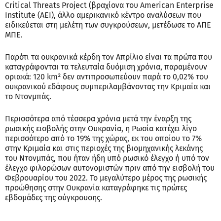
Critical Threats Project (βραχίονα του American Enterprise
Institute (AEI), άλλο αμερικανικό κέντρο αναλύσεων που
ειδικεύεται στη μελέτη των συγκρούσεων, μετέδωσε το ΑΠΕ
ΜΠΕ.
Παρότι τα ουκρανικά κέρδη τον Απρίλιο είναι τα πρώτα που
καταγράφονται τα τελευταία δυόμιση χρόνια, παραμένουν
οριακά: 120 km² δεν αντιπροσωπεύουν παρά το 0,02% του
ουκρανικού εδάφους συμπεριλαμβάνοντας την Κριμαία και
το Ντονμπάς.
Περισσότερα από τέσσερα χρόνια μετά την έναρξη της
ρωσικής εισβολής στην Ουκρανία, η Ρωσία κατέχει λίγο
περισσότερο από το 19% της χώρας, εκ του οποίου το 7%
στην Κριμαία και στις περιοχές της βιομηχανικής λεκάνης
του Ντονμπάς, που ήταν ήδη υπό ρωσικό έλεγχο ή υπό τον
έλεγχο φιλορώσων αυτονομιστών πριν από την εισβολή του
Φεβρουαρίου του 2022. Το μεγαλύτερο μέρος της ρωσικής
προώθησης στην Ουκρανία καταγράφηκε τις πρώτες
εβδομάδες της σύγκρουσης.