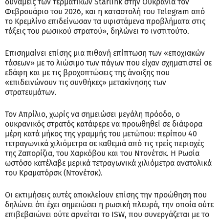
δυνάμεις των τερματικών Starlink στην Ουκρανία τον
Φεβρουάριο του 2026, και η καταστολή του Telegram από
το Κρεμλίνο επιδείνωσαν τα υφιστάμενα προβλήματα στις
τάξεις του ρωσικού στρατού», δηλώνει το ινστιτούτο.
Επισημαίνει επίσης μια πιθανή επίπτωση των «εποχιακών
τάσεων» με το λιώσιμο των πάγων που είχαν σχηματιστεί σε
εδάφη και με τις βροχοπτώσεις της άνοιξης που
«επιδεινώνουν τις συνθήκες» μετακίνησης των
στρατευμάτων.
Τον Απρίλιο, χωρίς να σημειώσει μεγάλη πρόοδο, ο
ουκρανικός στρατός κατάφερε να προωθηθεί σε διάφορα
μέρη κατά μήκος της γραμμής του μετώπου: περίπου 40
τετραγωνικά χιλιόμετρα σε καθεμιά από τις τρείς περιοχές
της Ζαπορίζια, του Χαρκόβου και του Ντονέτσκ. Η Ρωσία
ωστόσο κατέλαβε μερικά τετραγωνικά χιλιόμετρα ανατολικά
του Κραματόρσκ (Ντονέτσκ).
Οι εκτιμήσεις αυτές αποκλείουν επίσης την προώθηση που
δηλώνει ότι έχει σημειώσει η ρωσική πλευρά, την οποία ούτε
επιβεβαιώνει ούτε αρνείται το ISW, που συνεργάζεται με το