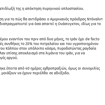
ι επιδίωξή της η απόκτηση πυρηνικού οπλοστασίου.
η για το πώς θα αντιδράσει ο Αμερικανός πρόεδρος Ντόναλντ
 διαπραγματευτεί για όσα απαιτεί η Ουάσινγκτον, ιδίως για το
μου εναντίον του πριν από δυο μήνες, το Ιράν έχει de facto
κές συνθήκες το 20% του πετρελαίου και του υγροποιημένου
 του Κόλπου στον υπόλοιπο κόσμο, πυροδοτώντας ραγδαία
αν επίσης αποκλεισμό στα λιμάνια του Ιράν, για να
ωγές αργού.
ηκε έπειτα από 40 ημέρες εχθροπραξιών, όμως οι συνομιλίες
 μοιάζουν να έχουν περιέλθει σε αδιέξοδο.