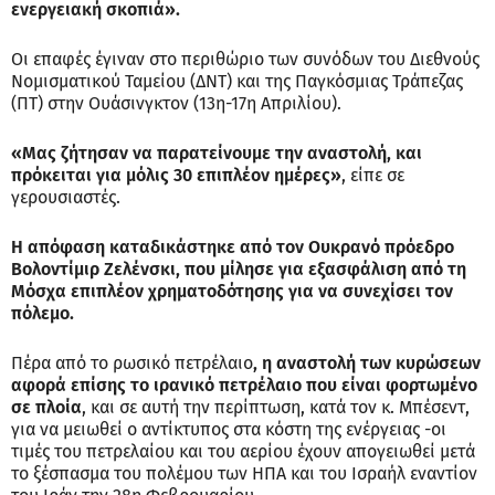
ενεργειακή σκοπιά».
Οι επαφές έγιναν στο περιθώριο των συνόδων του Διεθνούς
Νομισματικού Ταμείου (ΔΝΤ) και της Παγκόσμιας Τράπεζας
(ΠΤ) στην Ουάσινγκτον (13η-17η Απριλίου).
«Μας ζήτησαν να παρατείνουμε την αναστολή, και
πρόκειται για μόλις 30 επιπλέον ημέρες»
, είπε σε
γερουσιαστές.
Η απόφαση καταδικάστηκε από τον Ουκρανό πρόεδρο
Βολοντίμιρ Ζελένσκι, που μίλησε για εξασφάλιση από τη
Μόσχα επιπλέον χρηματοδότησης για να συνεχίσει τον
πόλεμο.
Πέρα από το ρωσικό πετρέλαιο
, η αναστολή των κυρώσεων
αφορά επίσης το ιρανικό πετρέλαιο που είναι φορτωμένο
σε πλοία
, και σε αυτή την περίπτωση, κατά τον κ. Μπέσεντ,
για να μειωθεί ο αντίκτυπος στα κόστη της ενέργειας -οι
τιμές του πετρελαίου και του αερίου έχουν απογειωθεί μετά
το ξέσπασμα του πολέμου των ΗΠΑ και του Ισραήλ εναντίον