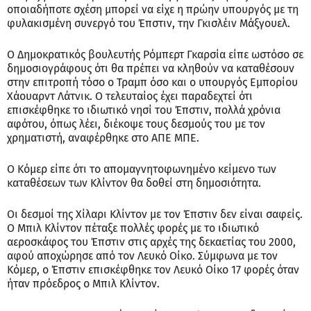
οποιαδήποτε σχέση μπορεί να είχε η πρώην υπουργός με τη
φυλακισμένη συνεργό του Έπστιν, την Γκισλέιν Μάξγουελ.
Ο Δημοκρατικός βουλευτής Ρόμπερτ Γκαρσία είπε ωστόσο σε
δημοσιογράφους ότι θα πρέπει να κληθούν να καταθέσουν
στην επιτροπή τόσο ο Τραμπ όσο και ο υπουργός Εμπορίου
Χάουαρντ Λάτνικ. Ο τελευταίος έχει παραδεχτεί ότι
επισκέφθηκε το ιδιωτικό νησί του Έπστιν, πολλά χρόνια
αφότου, όπως λέει, διέκοψε τους δεσμούς του με τον
χρηματιστή, αναφέρθηκε στο ΑΠΕ ΜΠΕ.
Ο Κόμερ είπε ότι το απομαγνητοφωνημένο κείμενο των
καταθέσεων των Κλίντον θα δοθεί στη δημοσιότητα.
Οι δεσμοί της Χίλαρι Κλίντον με τον Έπστιν δεν είναι σαφείς.
Ο Μπιλ Κλίντον πέταξε πολλές φορές με το ιδιωτικό
αεροσκάφος του Έπστιν στις αρχές της δεκαετίας του 2000,
αφού αποχώρησε από τον Λευκό Οίκο. Σύμφωνα με τον
Κόμερ, ο Έπστιν επισκέφθηκε τον Λευκό Οίκο 17 φορές όταν
ήταν πρόεδρος ο Μπιλ Κλίντον.