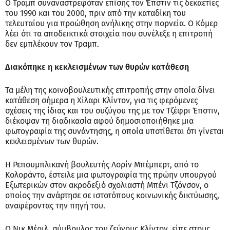
Ο Τραμπ συναναστρεφόταν επίσης τον Έπστιν τις δεκαετίες
του 1990 και του 2000, πριν από την καταδίκη του
τελευταίου για προώθηση ανήλικης στην πορνεία. Ο Κόμερ
λέει ότι τα αποδεικτικά στοιχεία που συνέλεξε η επιτροπή
δεν εμπλέκουν τον Τραμπ.
Διακόπηκε η κεκλεισμένων των θυρών κατάθεση
Τα μέλη της κοινοβουλευτικής επιτροπής στην οποία δίνει
κατάθεση σήμερα η Χίλαρι Κλίντον, για τις φερόμενες
σχέσεις της ίδιας και του συζύγου της με τον Τζέφρι Έπστιν,
διέκοψαν τη διαδικασία αφού δημοσιοποιήθηκε μια
φωτογραφία της συνάντησης, η οποία υποτίθεται ότι γίνεται
κεκλεισμένων των θυρών.
Η Ρεπουμπλικανή βουλευτής Λορίν Μπέμπερτ, από το
Κολοράντο, έστειλε μια φωτογραφία της πρώην υπουργού
Εξωτερικών στον ακροδεξιό σχολιαστή Μπένι Τζόνσον, ο
οποίος την ανάρτησε σε ιστοτόπους κοινωνικής δικτύωσης,
αναφέροντας την πηγή του.
Ο Νικ Μέριλ, σύμβουλος του ζεύγους Κλίντον, είπε στους