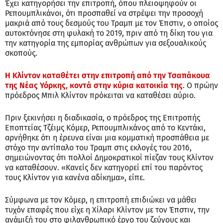
Έχει κατηγορήσει την επιτροπή, όπου πλειοψηφούν οι
Ρεπουμπλικάνοι, ότι προσπαθεί να στρέψει την προσοχή
μακριά από τους δεσμούς του Τραμπ με τον Έπστιν, ο οποίος
αυτοκτόνησε στη φυλακή το 2019, πριν από τη δίκη του για
την κατηγορία της εμπορίας ανθρώπων για σεξουαλικούς
σκοπούς.
Η Κλίντον καταθέτει στην επιτροπή από την Τσαπάκουα
της Νέας Υόρκης, κοντά στην κύρια κατοικία της
. Ο πρώην
πρόεδρος Μπιλ Κλίντον πρόκειται να καταθέσει αύριο.
Πριν ξεκινήσει η διαδικασία, ο πρόεδρος της Επιτροπής
Εποπτείας Τζέιμς Κόμερ, Ρεπουμπλικάνος από το Κεντάκι,
αρνήθηκε ότι η έρευνα είναι μια κομματική προσπάθεια με
στόχο την αντίπαλο του Τραμπ στις εκλογές του 2016,
σημειώνοντας ότι πολλοί Δημοκρατικοί πίεζαν τους Κλίντον
να καταθέσουν. «Κανείς δεν κατηγορεί επί του παρόντος
τους Κλίντον για κανένα αδίκημα», είπε.
Σύμφωνα με τον Κόμερ, η επιτροπή επιδιώκει να μάθει
τυχόν επαφές που είχε η Χίλαρι Κλίντον με τον Έπστιν, την
ανάμιξή του στο φιλανθρωπικό έργο του ζεύγους και