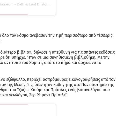
Η δημοσίευση κοινοποιήθηκε από το χρήστη Auctioneum - Bath & East Bristol (@auctioneum)
ό όλο τον κόσμο ανέβασαν την τιμή περισσότερο από τέσσερις
.
διαίτερο βιβλίο», δήλωσε η υπεύθυνη για τις σπάνιες εκδόσεις
ξερε ότι υπήρχε. Ήταν σε μια συνηθισμένη βιβλιοθήκη. Με την
κό αντίτυπο του Χόμπιτ, οπότε το πήρα και άρχισα να το
σινο εξώφυλλο, περιέχει ασπρόμαυρες εικονογραφήσεις από τον
μπαν της Μέσης Γης, όταν ήταν καθηγητής στο Πανεπιστήμιο της
θήκη του Τζόζεφ Χιούμπερτ Πρίστλεϊ, ενός βοτανολόγου που
 και γεωλόγου, Σερ Ρέιμοντ Πρίστλεϊ.