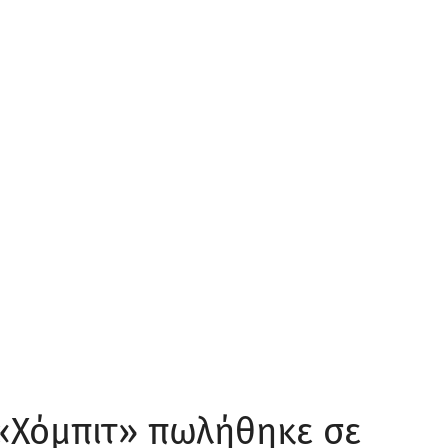
«Χόμπιτ» πωλήθηκε σε