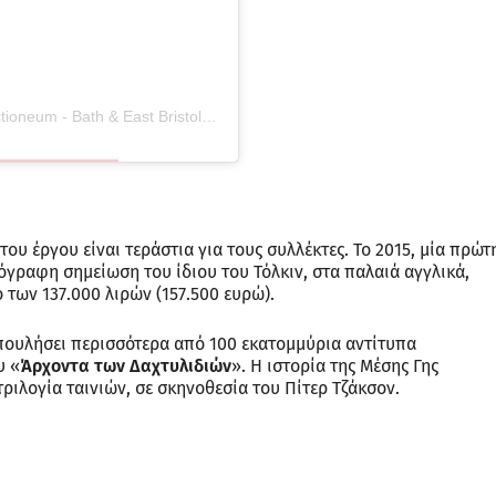
Η δημοσίευση κοινοποιήθηκε από το χρήστη Auctioneum - Bath & East Bristol (@auctioneum)
ου έργου είναι τεράστια για τους συλλέκτες. Το 2015, μία πρώτ
ρόγραφη σημείωση του ίδιου του Τόλκιν, στα παλαιά αγγλικά,
 των 137.000 λιρών (157.500 ευρώ).
πουλήσει περισσότερα από 100 εκατομμύρια αντίτυπα
υ «
Άρχοντα των Δαχτυλιδιών
». Η ιστορία της Μέσης Γης
ριλογία ταινιών, σε σκηνοθεσία του Πίτερ Τζάκσον.