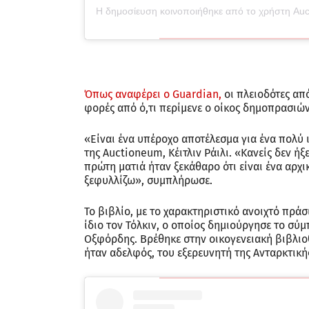
Όπως αναφέρει ο Guardian,
oι πλειοδότες απ
φορές από ό,τι περίμενε ο οίκος δημοπρασιών
«Είναι ένα υπέροχο αποτέλεσμα για ένα πολύ ι
της Auctioneum, Κέιτλιν Ράιλι. «Κανείς δεν ή
πρώτη ματιά ήταν ξεκάθαρο ότι είναι ένα αρχι
ξεφυλλίζω», συμπλήρωσε.
Το βιβλίο, με το χαρακτηριστικό ανοιχτό πρά
ίδιο τον Τόλκιν, ο οποίος δημιούργησε το σύ
Οξφόρδης. Βρέθηκε στην οικογενειακή βιβλιο
ήταν αδελφός, του εξερευνητή της Ανταρκτικής