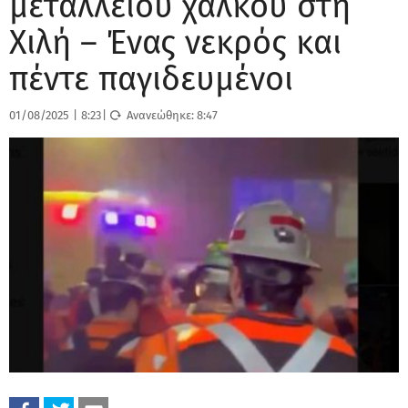
μεταλλείου χαλκού στη
Χιλή – Ένας νεκρός και
πέντε παγιδευμένοι
01/08/2025
|
8:23
|
Ανανεώθηκε:
8:47