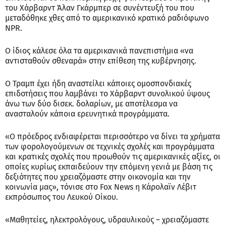
του Χάρβαρντ Άλαν Γκάρμπερ σε συνέντευξή του που
μεταδόθηκε χθες από το αμερικανικό κρατικό ραδιόφωνο
NPR.
Ο ίδιος κάλεσε όλα τα αμερικανικά πανεπιστήμια «να
αντισταθούν σθεναρά» στην επίθεση της κυβέρνησης.
Ο Τραμπ έχει ήδη αναστείλει κάποιες ομοσπονδιακές
επιδοτήσεις που λαμβάνει το Χάρβαρντ συνολικού ύψους
άνω των δύο δισεκ. δολαρίων, με αποτέλεσμα να
ανασταλούν κάποια ερευνητικά προγράμματα.
«Ο πρόεδρος ενδιαφέρεται περισσότερο να δίνει τα χρήματα
των φορολογούμενων σε τεχνικές σχολές και προγράμματα
και κρατικές σχολές που προωθούν τις αμερικανικές αξίες, οι
οποίες κυρίως εκπαιδεύουν την επόμενη γενιά με βάση τις
δεξιότητες που χρειαζόμαστε στην οικονομία και την
κοινωνία μας», τόνισε στο Fox News η Κάρολαϊν Λέβιτ
εκπρόσωπος του Λευκού Οίκου.
«Μαθητείες, ηλεκτρολόγους, υδραυλικούς – χρειαζόμαστε