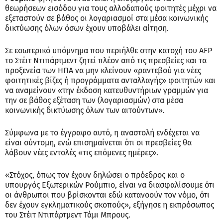
θεωρήσεων εισόδου για τους αλλοδαπούς φοιτητές μέχρι να
εξεταστούν σε βάθος οι λογαριασμοί στα μέσα κοινωνικής
δικτύωσης όλων όσων έχουν υποβάλει αίτηση.
Σε εσωτερικό υπόμνημα που περιήλθε στην κατοχή του AFP
το Στέιτ Ντιπάρτμεντ ζητεί πλέον από τις πρεσβείες και τα
προξενεία των ΗΠΑ να μην κλείνουν «ραντεβού για νέες
φοιτητικές βίζες ή προγράμματα ανταλλαγής» φοιτητών και
να αναμείνουν «την έκδοση κατευθυντήριων γραμμών για
την σε βάθος εξέταση των (λογαριασμών) στα μέσα
κοινωνικής δικτύωσης όλων των αιτούντων».
Σύμφωνα με το έγγραφο αυτό, η αναστολή ενδέχεται να
είναι σύντομη, ενώ επισημαίνεται ότι οι πρεσβείες θα
λάβουν νέες εντολές «τις επόμενες ημέρες».
«Στόχος, όπως τον έχουν δηλώσει ο πρόεδρος και ο
υπουργός Εξωτερικών Ρούμπιο, είναι να διασφαλίσουμε ότι
οι άνθρωποι που βρίσκονται εδώ κατανοούν τον νόμο, ότι
δεν έχουν εγκληματικούς σκοπούς», εξήγησε η εκπρόσωπος
του Στέιτ Ντιπάρτμεντ Τάμι Μπρους.