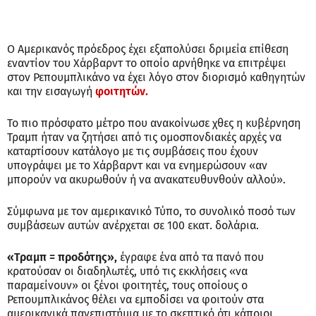
Ο Αμερικανός πρόεδρος έχει εξαπολύσει δριμεία επίθεση
εναντίον του Χάρβαρντ το οποίο αρνήθηκε να επιτρέψει
στον Ρεπουμπλικάνο να έχει λόγο στον διορισμό καθηγητών
και την εισαγωγή
φοιτητών.
Το πιο πρόσφατο μέτρο που ανακοίνωσε χθες η κυβέρνηση
Τραμπ ήταν να ζητήσει από τις ομοσπονδιακές αρχές να
καταρτίσουν κατάλογο με τις συμβάσεις που έχουν
υπογράψει με το Χάρβαρντ και να ενημερώσουν «αν
μπορούν να ακυρωθούν ή να ανακατευθυνθούν αλλού».
Σύμφωνα με τον αμερικανικό Τύπο, το συνολικό ποσό των
συμβάσεων αυτών ανέρχεται σε 100 εκατ. δολάρια.
«Τραμπ = προδότης»,
έγραφε ένα από τα πανό που
κρατούσαν οι διαδηλωτές, υπό τις εκκλήσεις «να
παραμείνουν» οι ξένοι φοιτητές, τους οποίους ο
Ρεπουμπλικάνος θέλει να εμποδίσει να φοιτούν στα
αμερικανικά πανεπιστήμια με το σκεπτικό ότι κάποιοι