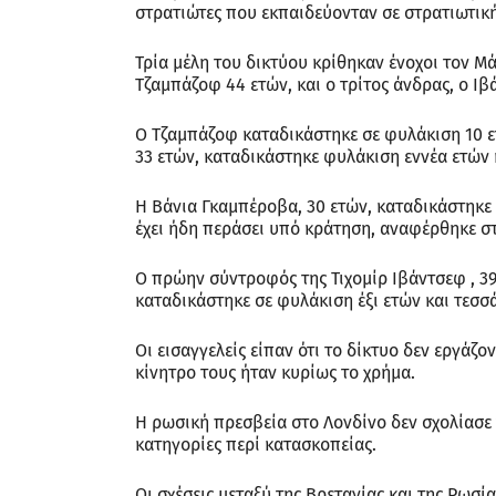
στρατιώτες που εκπαιδεύονταν σε στρατιωτική
Τρία μέλη του δικτύου κρίθηκαν ένοχοι τον Μ
Τζαμπάζοφ 44 ετών, και ο τρίτος άνδρας, ο Ιβ
Ο Τζαμπάζοφ καταδικάστηκε σε φυλάκιση 10 ε
33 ετών, καταδικάστηκε φυλάκιση εννέα ετών 
Η Βάνια Γκαμπέροβα, 30 ετών, καταδικάστηκε σ
έχει ήδη περάσει υπό κράτηση, αναφέρθηκε σ
Ο πρώην σύντροφός της Τιχομίρ Ιβάντσεφ , 39
καταδικάστηκε σε φυλάκιση έξι ετών και τεσσά
Οι εισαγγελείς είπαν ότι το δίκτυο δεν εργάζο
κίνητρο τους ήταν κυρίως το χρήμα.
Η ρωσική πρεσβεία στο Λονδίνο δεν σχολίασε 
κατηγορίες περί κατασκοπείας.
Οι σχέσεις μεταξύ της Βρετανίας και της Ρωσ