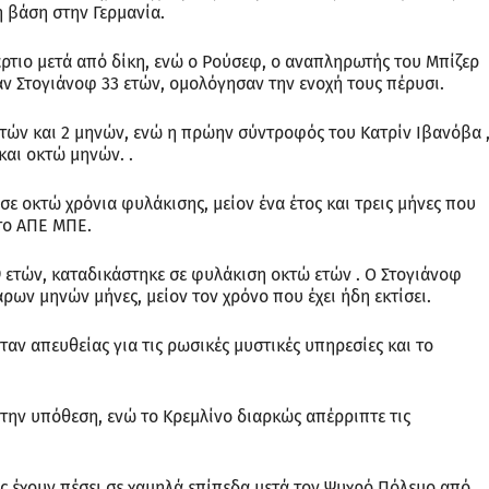
 βάση στην Γερμανία.
άρτιο μετά από δίκη, ενώ ο Ρούσεφ, ο αναπληρωτής του Μπίζερ
άν Στογιάνοφ 33 ετών, ομολόγησαν την ενοχή τους πέρυσι.
τών και 2 μηνών, ενώ η πρώην σύντροφός του Κατρίν Ιβανόβα 
και οκτώ μηνών. .
ε οκτώ χρόνια φυλάκισης, μείον ένα έτος και τρεις μήνες που
το ΑΠΕ ΜΠΕ.
 ετών, καταδικάστηκε σε φυλάκιση οκτώ ετών . Ο Στογιάνοφ
ρων μηνών μήνες, μείον τον χρόνο που έχει ήδη εκτίσει.
νταν απευθείας για τις ρωσικές μυστικές υπηρεσίες και το
την υπόθεση, ενώ το Κρεμλίνο διαρκώς απέρριπτε τις
ίας έχουν πέσει σε χαμηλά επίπεδα μετά τον Ψυχρό Πόλεμο από