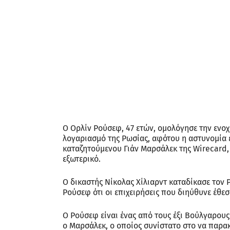
Ο Ορλίν Ρούσεφ, 47 ετών, ομολόγησε την ενοχή
λογαριασμό της Ρωσίας, αφότου η αστυνομία ε
καταζητούμενου Γιάν Μαρσάλεκ της Wirecard
εξωτερικό.
Ο δικαστής Νίκολας Χίλιαρντ καταδίκασε τον 
Ρούσεφ ότι οι επιχειρήσεις που διηύθυνε έθε
Ο Ρούσεφ είναι ένας από τους έξι Βούλγαρους
ο Μαρσάλεκ, ο οποίος συνίστατο στο να παρ