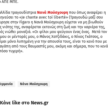
το ΑΠΕ ΜΠΕ.
γαλλίδα τραγουδίστρια
Νανά Μούσχουρη
που όπως αναφέρει η
ηνεύσει το «Je chante avec toi liberté» (Τραγουδώ μαζί σου
ώρησε στην Figaro η Νανά Μούσχουρη εύχεται να μη βιωθούν
ς νιότης της, αναφέρεται εκτενώς στη ζωή και την καριέρα της,
ές νιώθει μοναξιά. «Οι φίλοι μου φεύγουν ένας ένας. Μετά τον
μου οι μέντορές μου, ο Μάνος Χατζιδάκις, ο Νίκος Γκάτσος, ο
ίμαι μόνο λυπημένη για την απουσία τους, είναι το κενό που με
 αγάπη από τους θαυμαστές μου, ακόμη και σήμερα, που το κενό
 τόσο τυχερή».
Γερμανία
Νάνα Μούσχουρη
Κάνε like στο News.gr