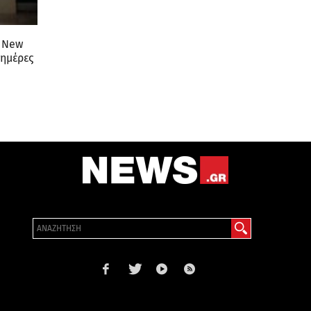
d New
 ημέρες